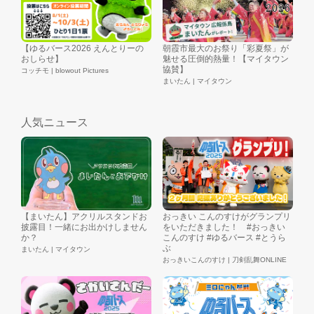
【ゆるバース2026 えんとりーの
朝霞市最大のお祭り「彩夏祭」が
おしらせ】
魅せる圧倒的熱量！【マイタウン
協賛】
コッチモ | blowout Pictures
まいたん | マイタウン
人気ニュース
【まいたん】アクリルスタンドお
おっきい こんのすけがグランプリ
披露目！一緒にお出かけしません
をいただきました！ #おっきい
か？
こんのすけ #ゆるバース #とうら
ぶ
まいたん | マイタウン
おっきいこんのすけ | 刀剣乱舞ONLINE