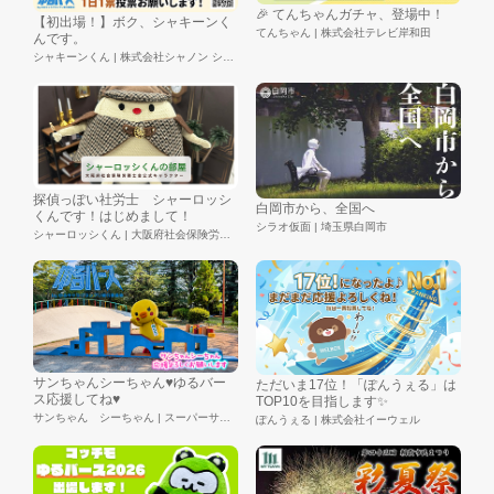
🎉 てんちゃんガチャ、登場中！
【初出場！】ボク、シャキーンく
てんちゃん | 株式会社テレビ岸和田
んです。
シャキーンくん | 株式会社シャノン シャキーン
探偵っぽい社労士 シャーロッシ
白岡市から、全国へ
くんです！はじめまして！
シラオ仮面 | 埼玉県白岡市
シャーロッシくん | 大阪府社会保険労務士会
サンちゃんシーちゃん♥ゆるバー
ただいま17位！「ぽんうぇる」は
ス応援してね♥
TOP10を目指します✨
サンちゃん シーちゃん | スーパーサンシ株式会社
ぽんうぇる | 株式会社イーウェル