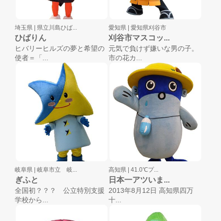
埼玉県 |
県立川島ひば...
愛知県 |
愛知県刈谷市
ひばりん
刈谷市マスコッ...
ヒバリーヒルズの夢と希望の
元気で負けず嫌いな男の子。
使者＝「...
市の花カ...
岐阜県 |
岐阜市立 岐...
高知県 |
41.0℃プ...
ぎふと
日本一アツいま...
全国初？？？ 公立特別支援
2013年8月12日 高知県四万
学校から...
十...