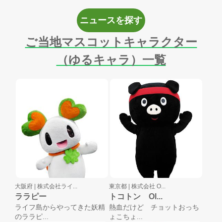
ニュースを探す
ご当地マスコットキャラクター
（ゆるキャラ）一覧
大阪府 |
株式会社ライ...
東京都 |
株式会社 O...
ララピー
トコトン Ol...
ライフ島からやってきた妖精
熱血だけど チョットおっち
のララピ...
ょこちょ...