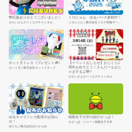
🐼応援ありがとうございました✨️
ミロにゃん ゆるバース参戦中！
さかいさんだー | カズチャンネル
ミロにゃん | 株式会社ミロク情報サービス
ホット犬トレカ《プレゼント🎁》
【イベントおしらせ】おじくら1
周年おめでとう！さんだーもおじ
ホット犬 | 株式会社ホットスタッフ
ゃまするよ🐼⚡️
さかいさんだー | カズチャンネル
ゆるキャラトレカ配布のお知ら
相模女子大学の紹介がっぱ！
せ！
さがっぱ・ジョー | 相模女子大学
ゆりも | 株式会社ゆりかもめ