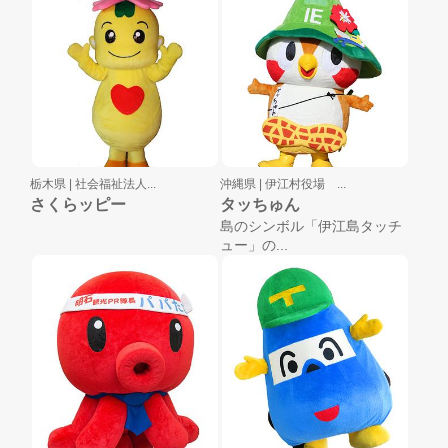
栃木県 |
社会福祉法人...
沖縄県 |
伊江村役場 ...
さくらッピー
タッちゅん
島のシンボル「伊江島タッチ
ュー」の...