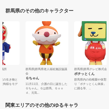
群馬県のその他のキャラクター
工会議所
群馬県|群馬県老人福祉施設協議
群馬県|群馬テレビ株式
会
ポチッとくん
Ｇちゃん
伝説の生き物と
群馬県内の幼稚園や保育
る天狗様をモデ
11月11日、介護の日に誕生した
り「ポチッとくん体操」
Ｇちゃん。Ｇは群馬、Ｇｏｏ
に踊る等、...
ｄ、元気...
関東エリアのその他のゆるキャラ