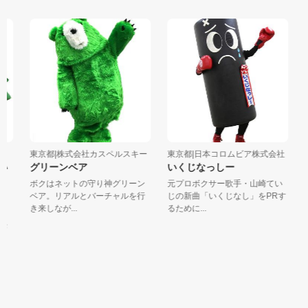
東京都|株式会社カスペルスキー
東京都|日本コロムビア株式会社
東
い
グリーンベア
いくじなっしー
ひ
ボクはネットの守り神グリーン
元プロボクサー歌手・山崎てい
は
ベア。リアルとバーチャルを行
じの新曲「いくじなし」をPRす
名
き来しなが...
るために...
ノ
う
モ