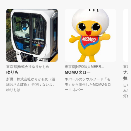
東京都|株式会社ゆりかもめ
東京都|NPO法人MERR...
東京都
ゆりも
MOMOタロー
ナムキ
担当団
所属：株式会社ゆりかもめ（沿
ネパールのソウルフード「モ
線おさんぽ係） 性別：ないよ。
モ」から誕生したMOMOタロ
日本で
ゆりもは...
ー！ ネパー...
れる場
灯台。漁に