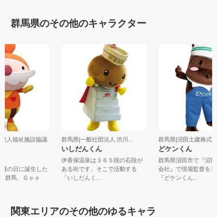
群馬県のその他のキャラクター
群馬県老人福祉施設協議
群馬県|一般社団法人 渋川...
群馬県|沼田土建株
いしだんくん
どケンくん
ん
伊香保温泉は３６５段の石段が
群馬県沼田市で『
日、介護の日に誕生した
ある街です。そこで活動する
会社』で現場監督
。Ｇは群馬、Ｇｏｏ
「いしだんく...
『どケンくん...
.
関東エリアのその他のゆるキャラ