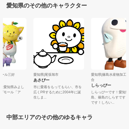
愛知県のその他のキャラクター
・モール三好
愛知県|尾張旭市
愛知県|篠島水産物加
あさぴー
合
しらっぴー
」は愛知県みよし
市に愛着をもってもらい、市を
ングモール「ア
広くPRするために2004年に誕
しらっぴーです！愛知
.
生しま...
島、篠島のしらすです
です！しろい...
中部エリアのその他のゆるキャラ