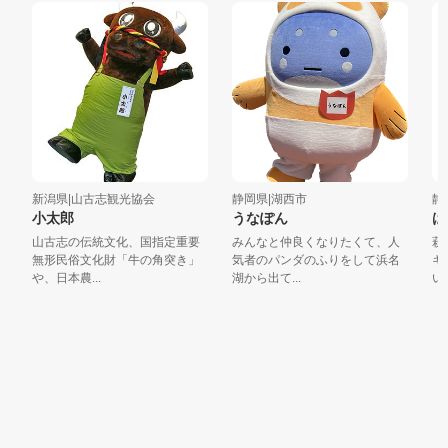
新潟県|山古志観光協会
静岡県|湖西市
静岡
小太郎
うなぽん
は
山古志の伝統文化、国指定重要
みんなと仲良くなりたくて、人
萩丘
無形民俗文化財「牛の角突き」
気者のパンダのふりをして浜名
キの
や、日本農...
湖から出て...
い、