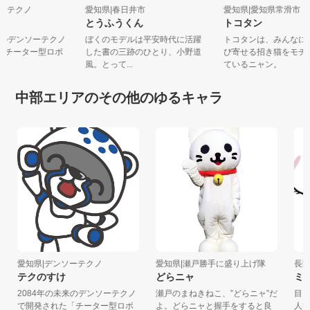
ンソーテクノ
愛知県|春日井市
愛知県|愛知県常滑
け
とうふうくん
トコタン
の未来のデンソーテクノ
ぼくのモデルは平安時代に活躍
トコタンは、みんな
た「チーター型ロボ
した書の三跡のひとり、小野道
び寄せる招き猫をモ
風。とって...
ているニャン。
中部エリアのその他のゆるキャラ
愛知県|デンソーテクノ
愛知県|瀬戸勝手に盛り上げ隊
長野県
テクのすけ
どらニャ
ミャ
2084年の未来のデンソーテクノ
瀬戸のまねきねこ、”どらニャ”だ
目を閉
で開発された「チーター型ロボ
よ。どらニャと握手をすると良
人ひと