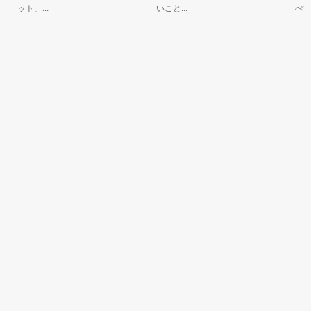
ット」...
いこと...
べている