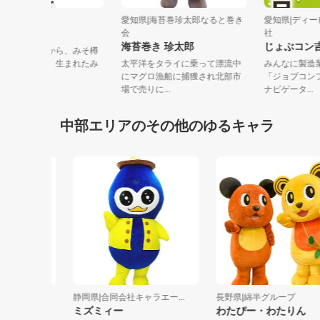
愛知県|武豊町役場
愛知県|海苔巻珍太郎なると巻き
愛知県|
みそたろう
会
社
海苔巻き 珍太郎
じょぶ
醸造の町、武豊町から、みそ樽
をモチーフにして、生まれたみ
太平洋をタライに乗って漂流中
みんなに
そたろう。...
にマグロ漁船に捕獲され北部市
「ジョブ
場で売りに...
ナビゲータ.
中部エリアのその他のゆるキャラ
静岡県|合同会社キャラエー...
長野県|綿半グループ
ミズミィー
わたぴー・わたりん