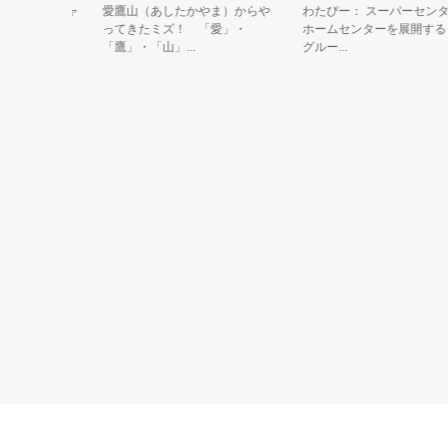
適塩PRキャ
愛鷹山（あしたかやま）からや
わたぴー： スーパーセンター
」だよ♪
ってきたミズ！ 「愛」・
ホームセンターを展開する 綿
「鷹」・「山」...
グルー...