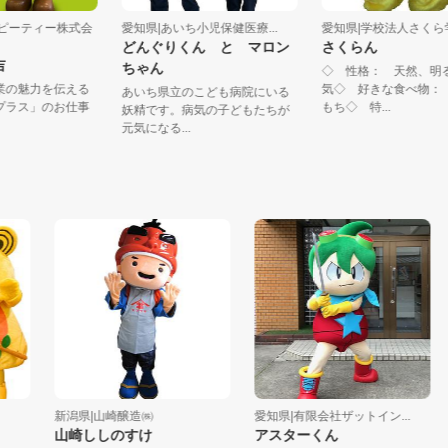
ディーピーティー株式会
愛知県|あいち小児保健医療...
愛知県|学校法人さ
どんぐりくん と マロン
さくらん
コン吉
ちゃん
◇ 性格： 天然
製造業の魅力を伝える
気◇ 好きな食べ
あいち県立のこども病院にいる
コンプラス」のお仕事
もち◇ 特...
妖精です。病気の子どもたちが
..
元気になる...
新潟県|山崎醸造㈱
愛知県|有限会社ザットイン...
新
山崎ししのすけ
アスターくん
海