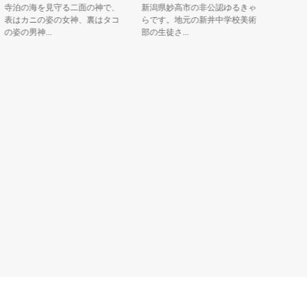
泊の海を見守る二面の神で、
新潟県妙高市の非公認ゆるきゃ
名古屋けい
はカニの姿の女神、裏はタコ
らです。地元の新井中学校美術
けいばＮＡ
姿の男神...
部の生徒さ...
クター「シ..