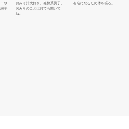
や
おみそ汁大好き。発酵系男子。
有名になるため体を張る。
寺
半
おみそのことは何でも聞いて
表
ね。
の