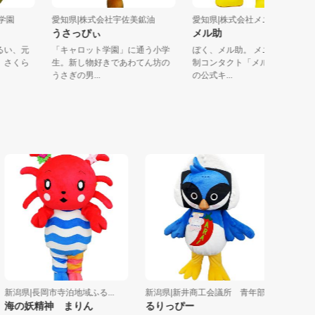
くら学園
愛知県|株式会社宇佐美鉱油
愛知県|株式会社メニコン
うさっぴぃ
メル助
、明るい、元
「キャロット学園」に通う小学
ぼく、メル助。 メニコンの
物： さくら
生。新し物好きであわてん坊の
制コンタクト「メルスプラ
うさぎの男...
の公式キ...
潟県|長岡市寺泊地域ふる...
新潟県|新井商工会議所 青年部
愛知県|愛
の妖精神 まりん
るりっぴー
シャチウ