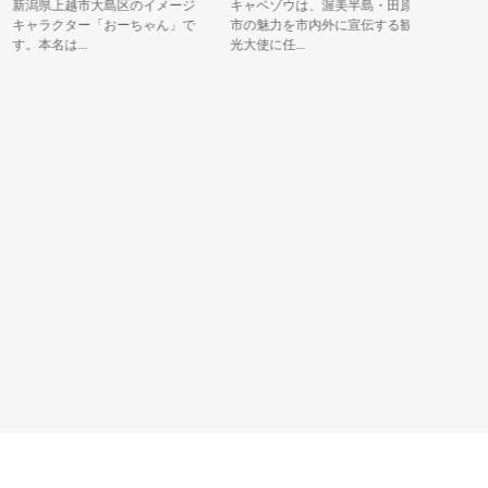
潟県上越市大島区のイメージ
キャベゾウは、渥美半島・田原
ソテツから
ャラクター「おーちゃん」で
市の魅力を市内外に宣伝する観
太陽と温暖
。本名は...
光大使に任...
の笑顔に包..