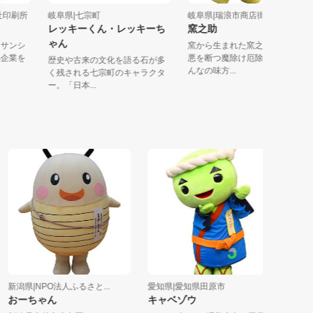
三進社印刷所
岐阜県|七宗町
岐阜県|瑞浪市商店街連合会
レッキーくん・レッキーち
窯之助
ゃん
てきたサンシ
窯から生まれた窯之助炎の
。中小企業を
悪を断つ魔除け厄除け窯之
歴史や古来の文化を語る石が多
んなの味方...
く残される七宗町のキャラクタ
ー。「日本...
潟県|NPO法人ふるさと...
愛知県|愛知県田原市
静岡県|伊
ーちゃん
キャベゾウ
ソテッチ