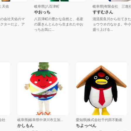
式会社 天佑
岐阜県|八百津町
岐阜県|有限会社 
ゃん
やおっち
すすむさん
消臭剤の会社天佑のマ
八百津町の豊かな自然と、名産
清流長良川から出
キャラクターだよ。ア
の栗きんとんから生まれたやお
ョウウオのなかま
..
っちお気に...
盛り上げる...
岐阜県|岐阜県中津川市立加...
愛知県|株式会社千代田不動産
新
かしもん
ちよっぺん
お