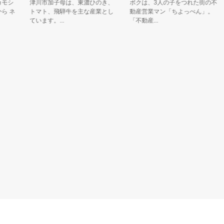
シ
津川市加子母は、東濃ひのき、
ボクは、3人の子をつれた街の不
新
ネ
トマト、飛騨牛を主な産業とし
動産営業マン「ちよっぺん」。
キ
ています。...
「不動産...
す