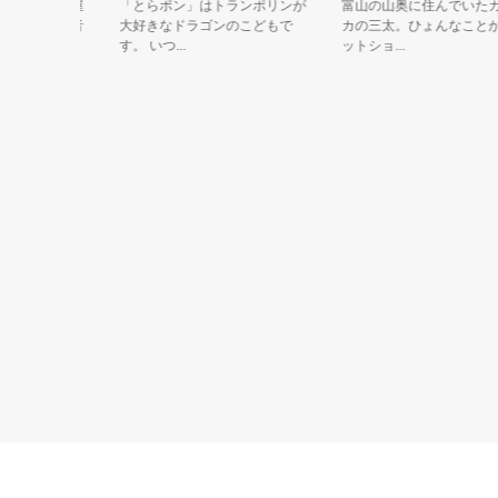
！」名古屋
「とらポン」はトランポリンが
富山の山奥に住んでいたカモ
手羽先と音
大好きなドラゴンのこどもで
カの三太。ひょんなことから 
す。 いつ...
ットショ...