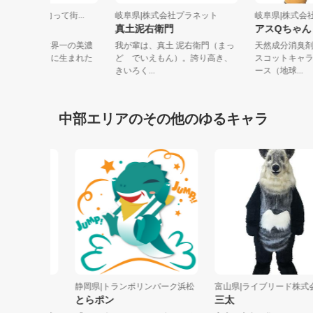
岐阜県|陶町明日に向って街...
岐阜県|株式会社プラネット
岐阜県|株
すえっこくん
真土泥右衛門
アスQち
瑞浪市陶町にある世界一の美濃
我が輩は、真土 泥右衛門（まっ
天然成分
焼こま犬をモチーフに生まれた
ど でいえもん）。誇り高き、
スコット
えっこく...
きいろく...
ース（地球.
中部エリアのその他のゆるキャラ
(R)
静岡県|トランポリンパーク浜松
富山県|ライブリード株式会社
とらポン
三太