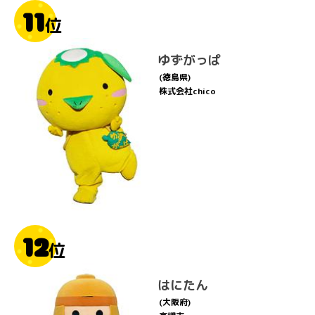
11
位
ゆずがっぱ
(徳島県)
株式会社chico
12
位
はにたん
(大阪府)