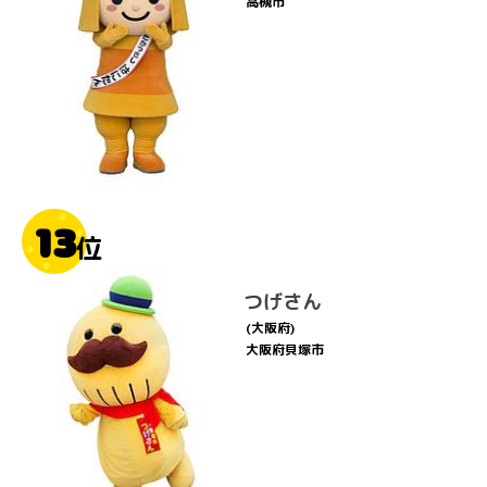
高槻市
13
位
つげさん
(大阪府)
大阪府貝塚市