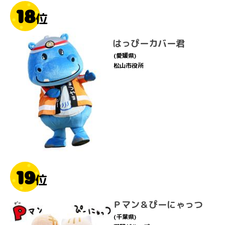
18
位
はっぴーカバー君
(愛媛県)
松山市役所
19
位
Ｐマン＆ぴーにゃっつ
(千葉県)