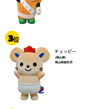
3
位
チュッピー
(岡山県)
岡山県総社市