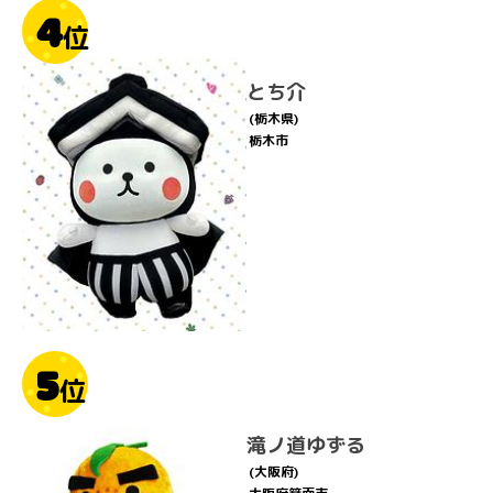
4
位
とち介
(栃木県)
栃木市
5
位
滝ノ道ゆずる
(大阪府)