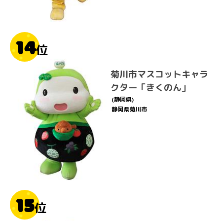
14
位
菊川市マスコットキャラ
クター「きくのん」
(静岡県)
静岡県菊川市
15
位