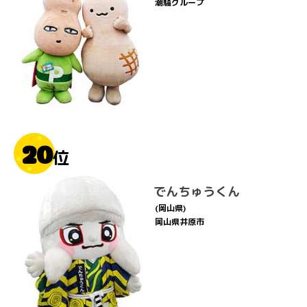
潮騒グループ
20
位
でんちゅうくん
(岡山県)
岡山県井原市