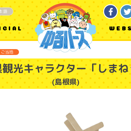
本語
ICIAL
WEB
ご当地
県観光キャラクター「しまね
(島根県)