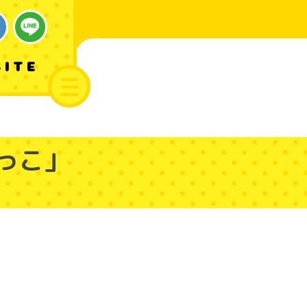
SITE
っこ」