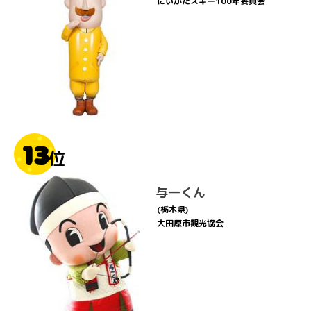
にいがたスキー100年委員会
13
位
与一くん
(栃木県)
大田原市観光協会