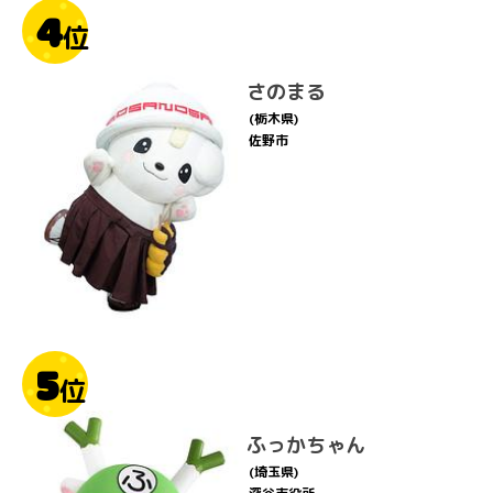
4
位
さのまる
(栃木県)
佐野市
5
位
ふっかちゃん
(埼玉県)