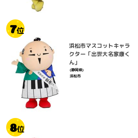
7
位
浜松市マスコットキャラ
クター「出世大名家康く
ん」
(静岡県)
浜松市
8
位