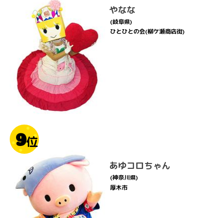
やなな
(岐阜県)
ひとひとの会(柳ケ瀬商店街)
9
位
あゆコロちゃん
(神奈川県)
厚木市