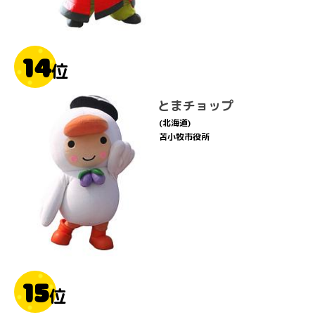
14
位
とまチョップ
(北海道)
苫小牧市役所
15
位