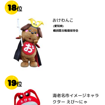
18
位
おけわんこ
(愛知県)
桶狭間古戦場保存会
19
位
海老名市イメージキャラ
クター えび～にゃ