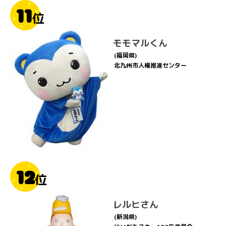
11
位
モモマルくん
(福岡県)
北九州市人権推進センター
12
位
レルヒさん
(新潟県)