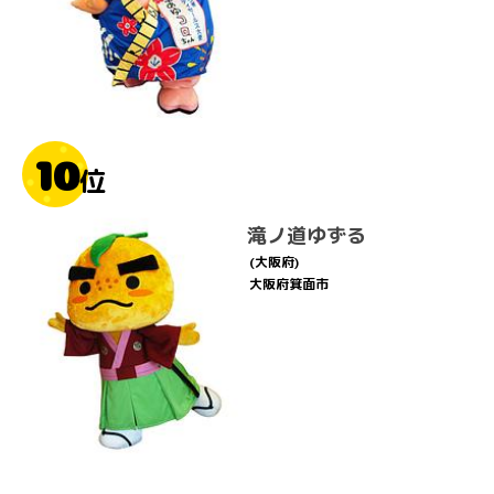
10
位
滝ノ道ゆずる
(大阪府)
大阪府箕面市