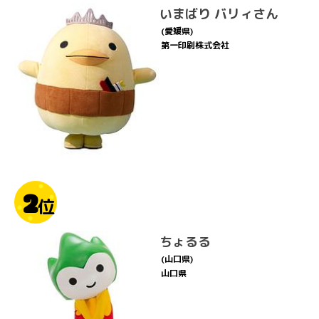
いまばり バリィさん
(愛媛県)
第一印刷株式会社
2
位
ちょるる
(山口県)
山口県