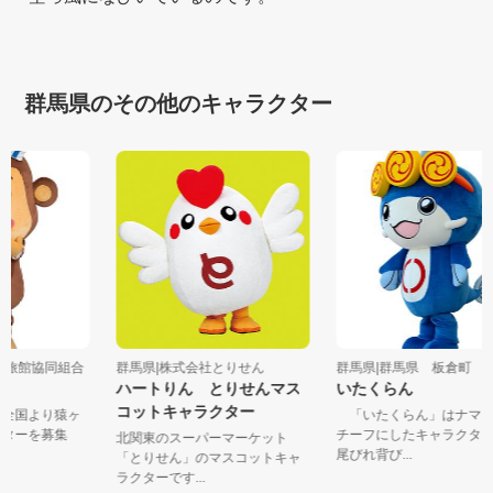
群馬県のその他のキャラクター
温泉旅館協同組合
群馬県|株式会社とりせん
群馬県|群馬県 板倉町
ハートりん とりせんマス
いたくらん
コットキャラクター
湯守全国より猿ヶ
「いたくらん」はナマ
ラクターを募集
チーフにしたキャラク
北関東のスーパーマーケット
尾びれ背び...
「とりせん」のマスコットキャ
ラクターです...