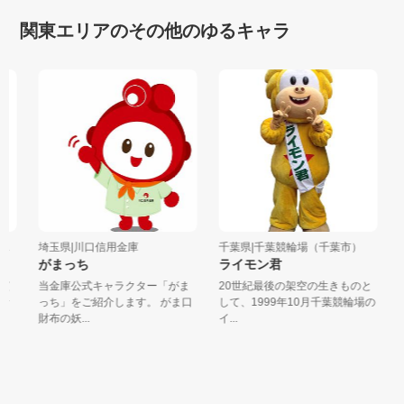
関東エリアのその他のゆるキャラ
埼玉県|川口信用金庫
千葉県|千葉競輪場（千葉市）
埼
がまっち
ライモン君
の
当金庫公式キャラクター「がま
20世紀最後の架空の生きものと
野
っち」をご紹介します。 がま口
して、1999年10月千葉競輪場の
く
財布の妖...
イ...
お米