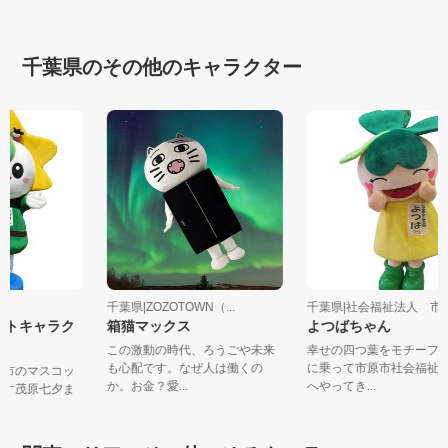
千葉県のその他のキャラクター
千葉県|ZOZOTOWN（...
千葉県|社会福祉法人 市原
コットキャラク
箱猫マックス
よつばちゃん
ん
この激動の時代、ろうごや未来
幸せの四つ葉をモチー
も心配です。なぜ人は働くの
に乗って市原市社会福
茂原市のマスコッ
か。お金？愛...
へやってき...
ーです茂原七夕ま