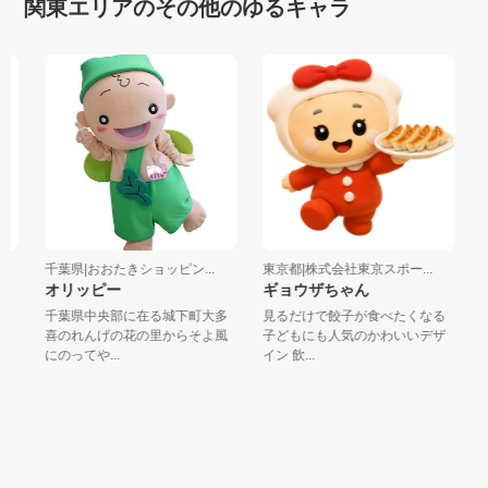
関東エリアのその他のゆるキャラ
千葉県|おおたきショッピン...
東京都|株式会社東京スポー...
東
オリッピー
ギョウザちゃん
ハ
千葉県中央部に在る城下町大多
見るだけで餃子が食べたくなる
「
喜のれんげの花の里からそよ風
子どもにも人気のかわいいデザ
♪
にのってや...
イン 飲...
険の