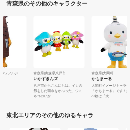
青森県のその他のキャラクター
社パワフルジ...
青森県|青森県八戸市
青森県|大間町
ぼう
いかずきんズ
かもまーる
八戸市からこんにちは。イカの
大間町イメージキャラ
形をした頭巾をかぶった、ウミ
「かもまーる」です！
ネコのいか...
べ物は「大...
東北エリアのその他のゆるキャラ