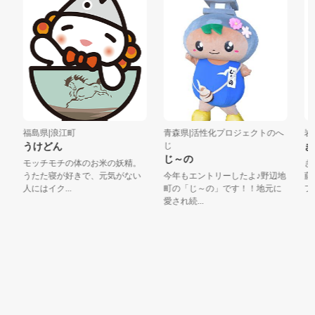
福島県|浪江町
青森県|活性化プロジェクトのへ
岩手
うけどん
じ
き
じ～の
モッチモチの体のお米の妖精。
きよ
うたた寝が好きで、元気がない
今年もエントリーしたよ♪野辺地
藤原
人にはイク...
町の「じ～の」です！！地元に
フに
愛され続...