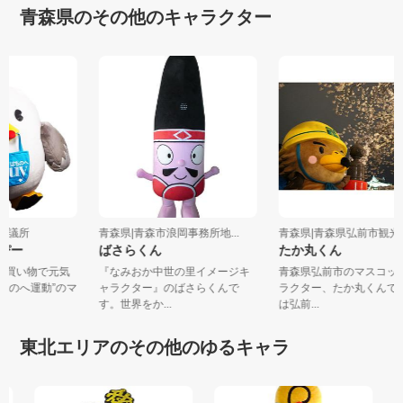
青森県のその他のキャラクター
工会議所
青森県|青森市浪岡事務所地...
青森県|青森県弘前市観
っぴー
ばさらくん
たか丸くん
をお買い物で元気
『なみおか中世の里イメージキ
青森県弘前市のマスコ
はちのへ運動”のマ
ャラクター』のばさらくんで
ラクター、たか丸くんで
す。世界をか...
は弘前...
東北エリアのその他のゆるキャラ