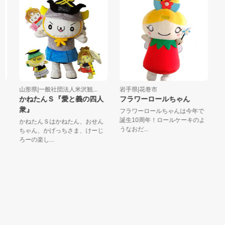
山形県|一般社団法人米沢観...
岩手県|花巻市
福
かねたんＳ『愛と義の四人
フラワーロールちゃん
双
衆』
フラワーロールちゃんは今年で
双
誕生10周年！ロールケーキのよ
マ
かねたんＳはかねたん、おせん
うなおだ...
両面
ちゃん、かげっちさま、けーじ
ろーの楽し...