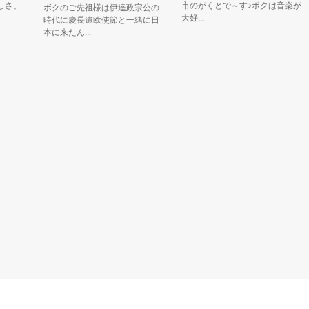
さ、
市のがくとで～す♪ボクは音楽が
ボクのご先祖様は伊達政宗公の
大好...
時代に慶長遣欧使節と一緒に日
本に来たん...