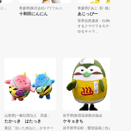
ジ...
青森県|株式会社パワフルジ...
青森県|｢あじ･彩･感｣倶楽部
十和田にんにん
あじっぴー
世界自然遺産・白神山地に生
するクマゲラをモチーフにし
ゆるキャラ...
山形県|一般社団法人 高畠...
岩手県|鴬宿温泉観光協会
福島県|会
たかっき はたっき
ケキョきち
たかま
童話「泣いた赤おに」がモチー
岩手県雫石町・鶯宿温泉に住ん