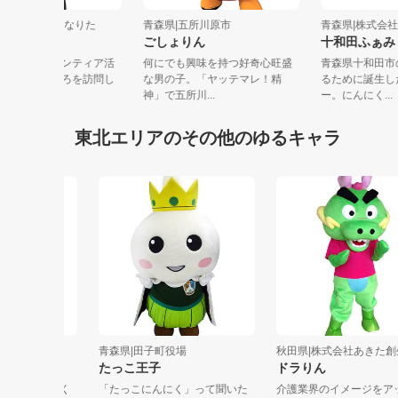
森県|ニューライフなりた
青森県|五所川原市
青森県|株式会
こっぷくん
ごしょりん
十和田ふ
こっぷくんはボランティア活
何にでも興味を持つ好奇心旺盛
青森県十和
で、いろんなところを訪問し
な男の子。「ヤッテマレ！精
るために誕
ります...
神」で五所川...
ー。にんにく.
東北エリアのその他のゆるキャラ
青森県|田子町役場
秋田県|株式会社あきた創生..
たっこ王子
ドラりん
積極的にふく
「たっこにんにく」って聞いた
介護業界のイメージをアッ