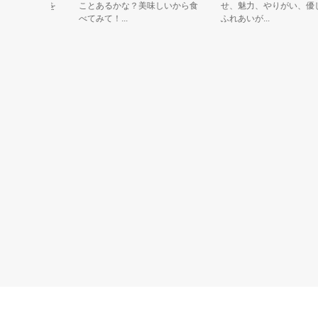
「赤べこ」を
ことあるかな？美味しいから食
せ、魅力、やりがい、優し
べてみて！...
ふれあいが...