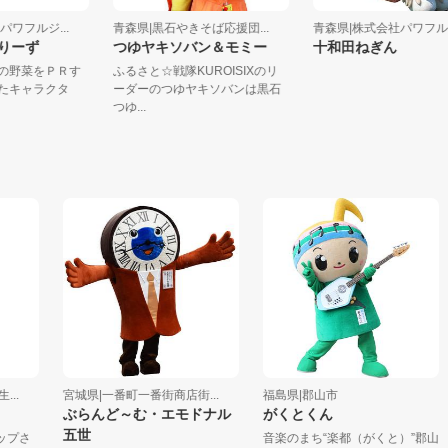
社パワフルジ...
青森県|黒石やきそば応援団...
青森県|株式会社パワフル
ぁみりーず
つゆヤキソバン＆モミー
十和田ねぎん
田市の野菜をＰＲす
ふるさと☆戦隊KUROISIXのリ
生したキャラクタ
ーダーのつゆヤキソバンは黒石
..
つゆ...
.
宮城県|一番町一番街商店街...
福島県|郡山市
ぶらんど～む・エモドナル
がくとくん
五世
プさ
音楽のまち“楽都（がくと）”郡山