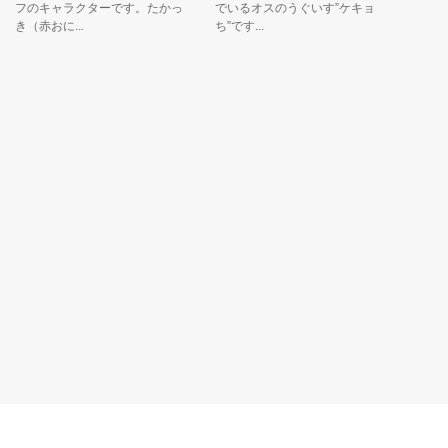
フのキャラクターです。たかっ
でいるオスのうぐいす”ケキョき
き（赤おに...
ち”です...