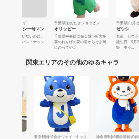
千葉県|着ぐるま～ず
千葉県|おおたきショッピン...
千葉県|
しろい循環ナッシー号マン
オリッピー
ゼウシ
誰からも頼まれていないのに、
千葉県中央部に在る城下町大多
名前 
千葉県白井市循環バス「ナッシ
喜のれんげの花の里からそよ風
誕生日
ー号」をP...
にのってや...
癖 モゥ.
関東エリアのその他のゆるキャラ
株式会社
東京都|株式会社ジェイ・キャス
神奈川県|相模鉄道株式会社