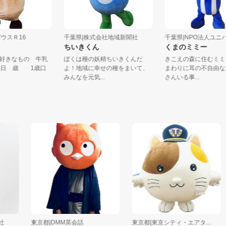
白井ゼウスＲ16
千葉県|株式会社地域新聞社
千葉県|NPO法人ユ
ちいきくん
くまのミミー
ゼウシ好きなもの 牛乳
ぼくは種の妖精ちいきくんだ
きこえの森に住
 9月2日 歳 1歳口
よ！地域に幸せの種をまいて、
まわりに耳の不
..
みんなを元気...
さんいる事...
東京都|DMM英会話
東京都|東京シティ・エアタ...
東