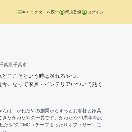
キャラクターを探す
新規登録
ログイン
 千葉県千葉市
れどここぞという時は頼れるやつ。
饒舌になって家具・インテリアいついて熱く
ゃんは、かねたやの創業からずっとお客様と家具
てきたかねたやの一員です。かねたや70周年を記
かねたや”のCMO（チーフまったりオフィサー）に
した。