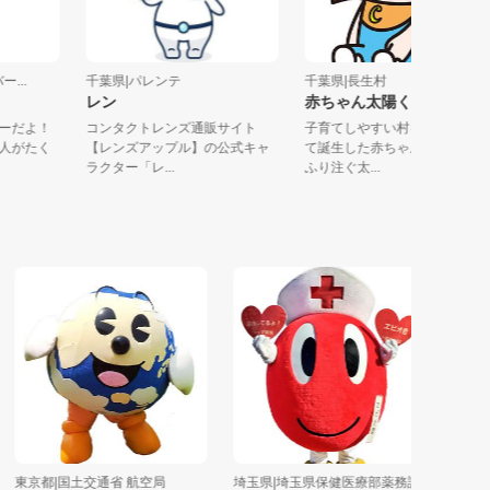
ニバー...
千葉県|パレンテ
千葉県|長生村
レン
赤ちゃん太陽くん
むミミーだよ！
コンタクトレンズ通販サイト
子育てしやすい村をイメ
自由な人がたく
【レンズアップル】の公式キャ
て誕生した赤ちゃん太陽
ラクター「レ...
ふり注ぐ太...
京都|国土交通省 航空局
埼玉県|埼玉県保健医療部薬務課
埼玉県|和