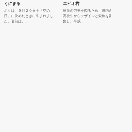
くにまる
エビオ君
もくじぃ
クは、９月２０日を「空の
献血の啓発を図るため、県内の
とても陽気
」に決めたときに生まれまし
高校生からデザインと愛称を募
人をほっと
。名前は、...
集し、平成...
研究材料と..