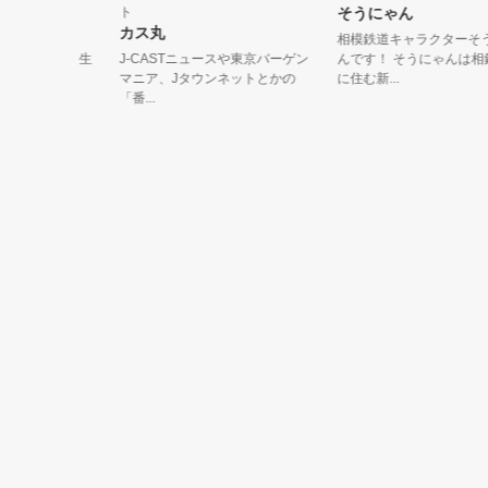
ト
そうにゃん
カス丸
すが、昭
相模鉄道キャラクターそうに
の時代を生
J-CASTニュースや東京バーゲン
んです！ そうにゃんは相鉄沿
マニア、Jタウンネットとかの
に住む新...
「番...