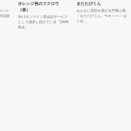
オレンジ色のフクロウ
またたびくん
（仮）
ゃ
みんなに笑顔を届ける空飛ぶ猫
ボ
線
「またたびくん」🐾✈️ ――― は
日
No.1オンライン英会話サービス
じめ...
た
として成長し続けている『DMM
英会...