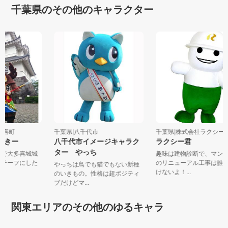
千葉県のその他のキャラクター
大多喜町
千葉県|八千代市
千葉県|株式会社ラクシ
たっきー
八千代市イメージキャラク
ラクシー君
ター やっち
人で大多喜城城
趣味は建物診断で、マン
モチーフにした
のリニューアル工事は誰
やっちは鳥でも猫でもない新種
けないよ！...
のいきもの。性格は超ポジティ
ブだけどマ...
関東エリアのその他のゆるキャラ