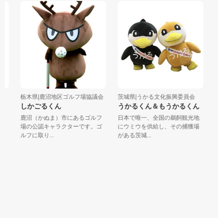
栃木県|鹿沼地区ゴルフ場協議会
茨城県|うかる文化振興委員会
千
しかごるくん
うかるくん＆もうかるくん
四
ラ
ら
鹿沼（かぬま）市にあるゴルフ
日本で唯一、全国の鵜飼観光地
か
場の公認キャラクターです。ゴ
にウミウを供給し、その捕獲場
四
ルフに取り...
がある茨城...
コ
LO