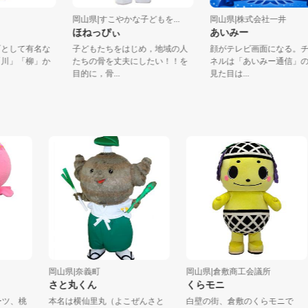
南町
岡山県|すこやかな子どもを...
岡山県|株式会社一井
ほねっぴぃ
あいみー
の町として有名な
子どもたちをはじめ，地域の人
顔がテレビ画面になる
の「川」「柳」か
たちの骨を丈夫にしたい！！を
ネルは「あいみー通信
目的に，骨...
見た目は...
岡山県|奈義町
岡山県|倉敷商工会議所
さと丸くん
くらモニ
、桃
本名は横仙里丸（よこぜんさと
白壁の街、倉敷のくらモニで