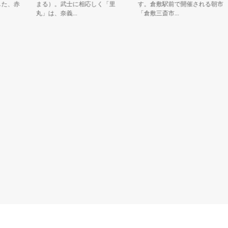
、赤
まる）。武士に相応しく「里
す。倉敷駅前で開催される朝市
丸」は、奈義...
「倉敷三斎市...