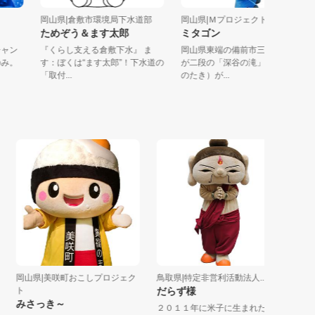
岡山県|倉敷市環境局下水道部
岡山県|Ｍプロジェクト協議会
ためぞう＆ます太郎
ミタゴン
。チャン
『くらし支える倉敷下水』 ま
岡山県東端の備前市三石に滝坪
」のみ。
す：ぼくは“ます太郎”！下水道の
が二段の「深谷の滝」（みたに
「取付...
のたき）が...
岡山県|美咲町おこしプロジェク
鳥取県|特定非営利活動法人...
岡山県|N
ト
だらず様
うらぴ
みさっき～
２０１１年に米子に生まれた修
岡山県