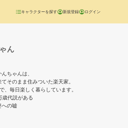
キャラクターを探す
新規登録
ログイン
ゃん
かんちゃんは、
来てそのまま住みついた楽天家。
途で、毎日楽しく暮らしています。
万歳代説がある
妻への嘘