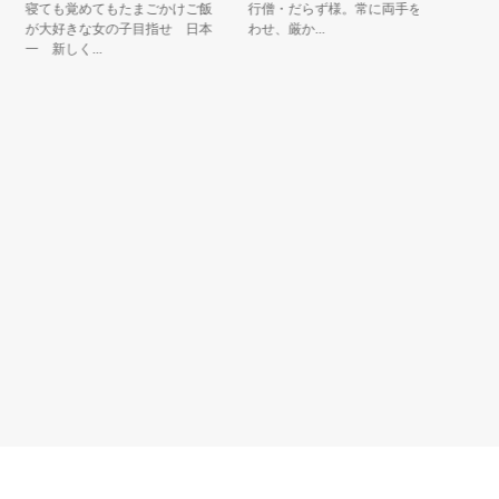
寝ても覚めてもたまごかけご飯
行僧・だらず様。常に両手を合
（きの
が大好きな女の子目指せ 日本
わせ、厳か...
伝説の鬼「
一 新しく...