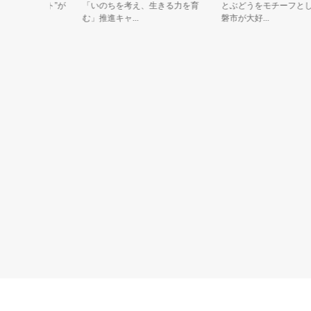
は“ハート”が
「いのちを考え、生きる力を育
とぶどうをモチーフとした
む」推進キャ...
磐市が大好...