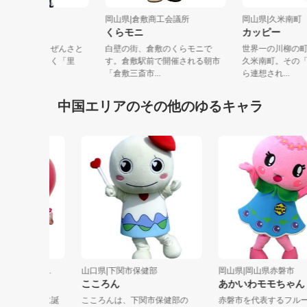
県|奈義町
岡山県|倉敷商工会議所
岡山県|久米
と丸くん
くらモニ
カッピー
は横仙里丸（よこぜんさと
白壁の街、倉敷のくらモニで
世界一の川柳
）。武士に相応しく「里
す。倉敷駅前で開催される朝市
久米南町。そ
は、奈義...
「倉敷三斎市...
ら連想され...
中国エリアのその他のゆるキャラ
東広島...
山口県|下関市保健部
岡山県|岡山県赤磐市
こころん
あかいわモモちゃん
２４年）に誕
こころんは、下関市保健部の
赤磐市を代表するフルーツ