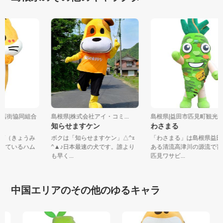
店商店街協同組合
島根県|株式会社アイ・コミ...
島根県|益田市匹見町観
知らせますケン
わさまる
京店（きょうみ
ボクは「知らせますケン」△^ｪ
「わさまる」は島根県益
動しているハム
^▲♪日本最速の犬です。誰より
ある清流高津川の源流で
も早く...
匹見ワサビ...
中国エリアのその他のゆるキャラ