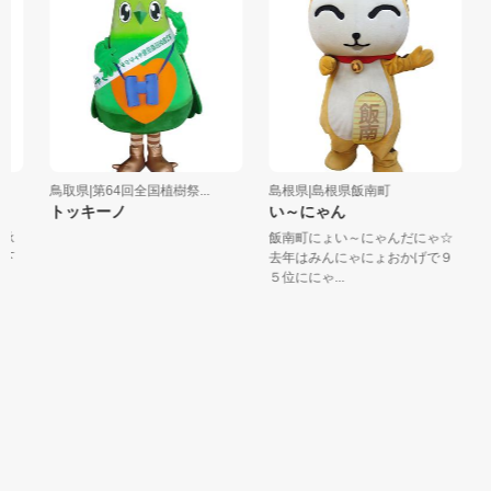
鳥取県|第64回全国植樹祭...
島根県|島根県飯南町
広
トッキーノ
い～にゃん
承
飯南町にょい～にゃんだにゃ☆
「
下
去年はみんにゃにょおかげで９
さ
５位ににゃ...
い