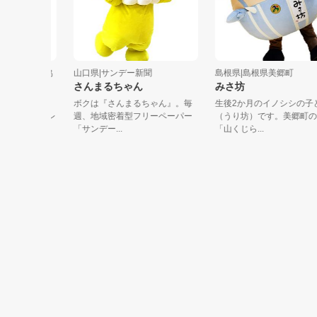
尾道観光協
山口県|サンデー新聞
島根県|島根県美郷町
さんまるちゃん
みさ坊
ゃん
ボクは『さんまるちゃん』。毎
生後2か月のイノシシの子ども
本で1番レ
週、地域密着型フリーペーパー
（うり坊）です。美郷町の特産
よ。世界
「サンデー...
「山くじら...