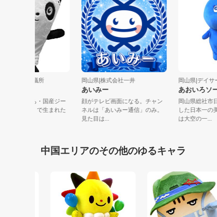
岡山県|児島商工会議所
岡山県|株式会社一井
岡山県|デ
Gパンだ
あいみー
あおい
僕は、せんいのまち・国産ジー
顔がテレビ画面になる。チャン
岡山県総
ンズの聖地「児島」で生まれた
ネルは「あいみー通信」のみ。
した日本
「Ｇパンだ...
見た目は...
は大空の一.
中国エリアのその他のゆるキャラ