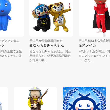
イサービスセンタ...
岡山県|伊里漁業協同組合
岡山県|浅口市私設応
ろソーラ
まなっち＆み～ちゃん
金光メイカ
社市日羽の上空で誕生
まなっちとみ～ちゃんは、岡山
2年ぶり！ある時
一の美ゆるキャラ。体
県備前市で、伊里漁業協同組合
市のグルメ＆イベ
..
が毎週日曜...
ー、また...