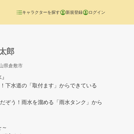
キャラクターを探す
新規登録
ログイン
太郎
岡山県倉敷市
水』
”！下水道の「取付ます」からできている
”だぞう！雨水を溜める「雨水タンク」から
！
を～