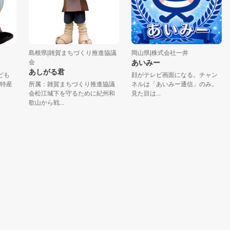
島根県|雑賀まちづくり推進協議
岡山県|株式会社一井
広
会
あいみー
じ
あしがる君
顔がテレビ画面になる。チャン
あ
所属：雑賀まちづくり推進協議
ネルは「あいみー通信」のみ。
（
会松江城下を守るために紀州和
見た目は...
りま
歌山から戦...