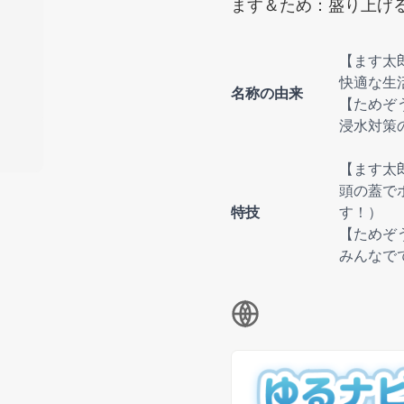
ます＆ため：盛り上げ
【ます太
快適な生
名称の由来
【ためぞ
浸水対策
【ます太
頭の蓋で
特技
す！）
【ためぞ
みんなで