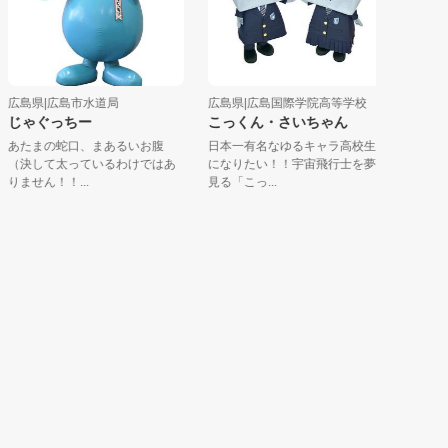
島県|広島市水道局
広島県|広島国際学院高等学校
岡山県|なん
ゃぐっちー
こっくん・さいちゃん
なんしょ
たまの蛇口、まあるいお腹
日本一有名なゆるキャラ高校生
「なんしょ
決して太っているわけではあ
になりたい！！宇宙飛行士を夢
で「なにし
せん！！...
見る「こっ...
味。楽しそう.