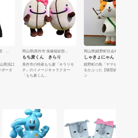
援団 ...
岡山県|美作市 保健福祉部...
岡山県|鏡野町社会福祉協議
もち麦くん きらり
しゃきょにゃん
は、岡山県浅口
美作市の特産もち麦「キラリモ
鏡野町の鳥「ヤマセミ」の
ントリポータ
チ」のイメージキャラクター
をかぶった【猫型妖精】だ
「もち麦くん...
ン