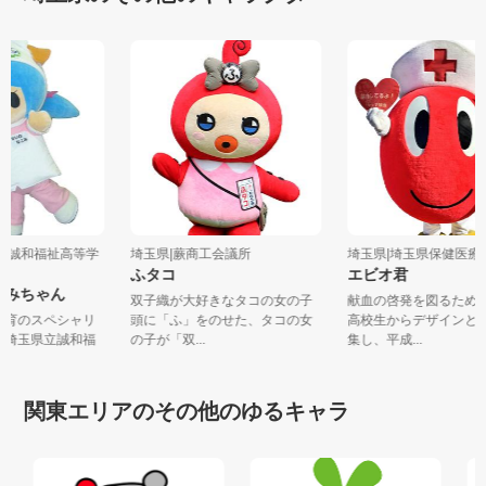
県立誠和福祉高等学
埼玉県|蕨商工会議所
埼玉県|埼玉県保健医
ふタコ
エビオ君
なごみちゃん
双子織が大好きなタコの女の子
献血の啓発を図るた
・保育のスペシャリ
頭に「ふ」をのせた、タコの女
高校生からデザイン
して埼玉県立誠和福
の子が「双...
集し、平成...
関東エリアのその他のゆるキャラ