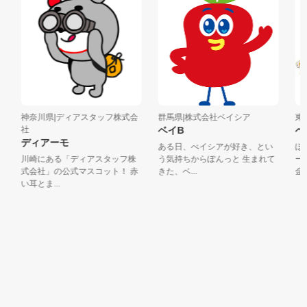
神奈川県|ディアスタッフ株式会
群馬県|株式会社ベイシア
東京
社
ベイB
ペ
ディアーモ
ある日、べイシアが好き、とい
ぼく
川崎にある「ディアスタッフ株
う気持ちからぽんっと 生まれて
ー！
式会社」の公式マスコット！ 赤
きた、ベ...
金のこ
い耳とま...