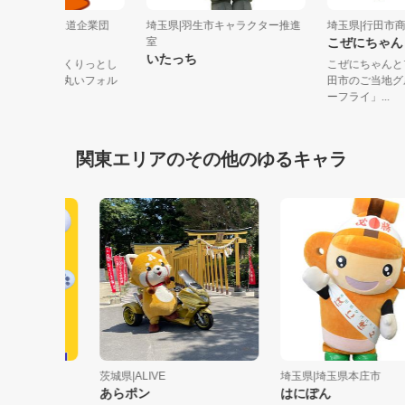
玉県|越谷・松伏水道企業団
埼玉県|羽生市キャラクター推進
埼玉県|行田
しまつくん
室
こぜにち
いたっち
ャームポイント：くりっとし
こぜにちゃ
目、ぷるんとした丸いフォル
田市のご当
性格：...
ーフライ」...
関東エリアのその他のゆるキャラ
ーム・...
茨城県|ALIVE
埼玉県|埼玉県本庄市
あらポン
はにぽん