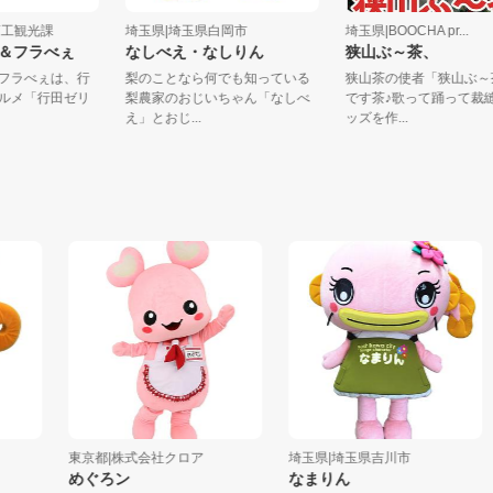
市商工観光課
埼玉県|埼玉県白岡市
埼玉県|BOOCHA pr...
ゃん＆フラべぇ
なしべえ・なしりん
狭山ぶ～茶、
んとフラべぇは、行
梨のことなら何でも知っている
狭山茶の使者「狭山
地グルメ「行田ゼリ
梨農家のおじいちゃん「なしべ
です茶♪歌って踊って
え」とおじ...
ッズを作...
東京都|株式会社クロア
埼玉県|埼玉県吉川市
めぐろン
なまりん