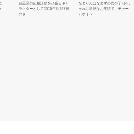
目黒区の広報活動を頑張るキャ
なまりんはなまずの女の子♪おし
ラクターとして2015年3月27日
ゃれに敏感なお年頃で、チャー
のさ...
ムポイン...