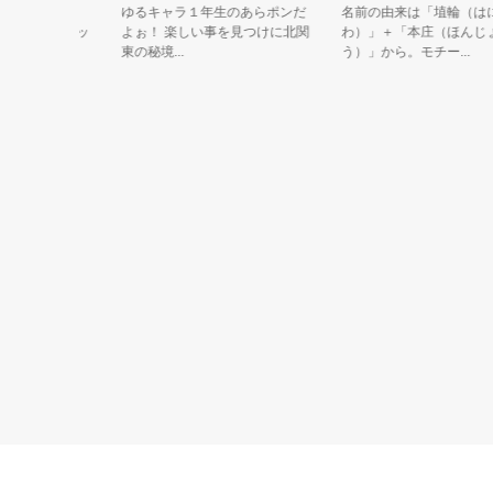
のエース社
ゆるキャラ１年生のあらポンだ
名前の由来は「埴輪（はに
ひとりにピッ
よぉ！ 楽しい事を見つけに北関
わ）」＋「本庄（ほんじょ
東の秘境...
う）」から。モチー...