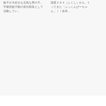
餃子が大好きな元気な男の子。
惑星２９４（ふくし）から、や
学校に住
宇都宮餃子館の宣伝部長として
ってきた「ふっくんぴーちゃ
めな性格
活動してい...
ん」！！岩舟...
景を見守っ