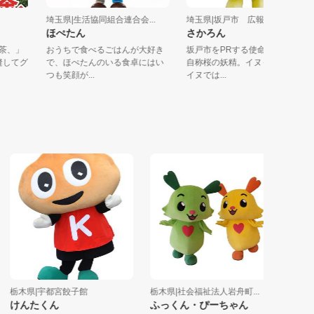
埼玉県|生活協同組合連合会...
埼玉県|坂戸市 広報広聴課
ほぺたん
さかろん
ぶ～茶、」
おうちで食べるごはんが大好き
坂戸市をPRする使命を背負っ
裁縫してグ
で、ほぺたんのいる食卓にはい
自称桜の妖精。イヌっぽいけ
つも笑顔が...
イヌでは...
栃木県|宇都宮餃子館
栃木県|社会福祉法人岩舟町...
神奈川県|
けんたくん
ふっくん・ぴーちゃん
ジョー