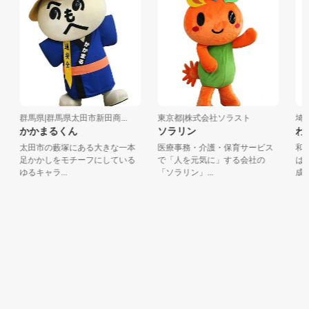
群馬県|群馬県太田市新田商...
東京都|株式会社ソラスト
埼玉
かかまるくん
ソラリン
わ
太田市の藪塚にある大きな一本
医療事務・介護・保育サービス
和光
足かかしをモチーフにしている
で「人を元気に」する会社の
は、
ゆるキャラ...
「ソラリン」...
成、