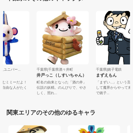
法人ユニバー...
千葉県|千葉県酒々井町
千葉県|銚子電鉄
ミー
井戸っこ（しすいちゃん）
まずえもん
に住むミミーだよ！
町名の由来となった「酒の井」
「まずい...」という
の不自由な人がたく
伝説の妖精。のんびりで、やさ
して魔界からやって
しく、照れ...
で銚子...
関東エリアのその他のゆるキャラ