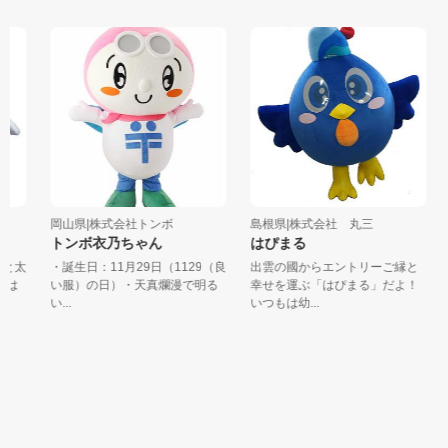
岡山県|株式会社トンボ
島根県|株式会社 丸三
トンボ衣乃ちゃん
はぴまる
と太
・誕生日：11月29日（1129（良
出雲の國からエントリーご縁と
は
い服）の日）・天真爛漫で明る
幸せを運ぶ「はぴまる」だよ！
い...
いつもは幼...
に