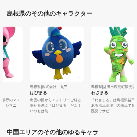
島根県のその他のキャラクター
島根県|株式会社 丸三
島根県|益田市匹見町観光
はぴまる
わさまる
島根銀行のマス
出雲の國からエントリーご縁と
「わさまる」は島根県益
ター「シマニ
幸せを運ぶ「はぴまる」だよ！
ある清流高津川の源流で
いつもは幼...
匹見ワサビ...
中国エリアのその他のゆるキャラ