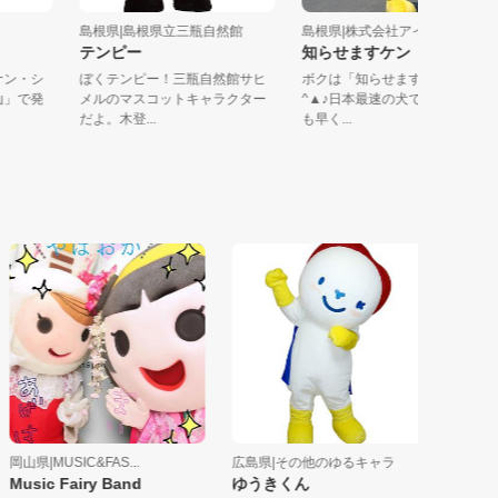
町
島根県|島根県立三瓶自然館
島根県|株式会社アイ・コミ..
ウ
テンピー
知らせますケン
オオナン・シ
ぼくテンピー！三瓶自然館サヒ
ボクは「知らせますケン」△
林銀山」で発
メルのマスコットキャラクター
^▲♪日本最速の犬です。誰
だよ。木登...
も早く...
県|MUSIC&FAS...
広島県|その他のゆるキャラ
岡山県|岡
sic Fairy Band
ゆうきくん
みまちゃ