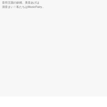
符王国の妖精、美音あげは
岡山県美作
音まい！私たちはMusicFairy...
ラクター「
PRキャラ...