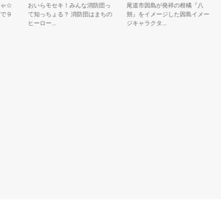
☆
おいらモセキ！みんな消防団っ
尾道市因島が発祥の柑橘『八
音
９
て知っちょる？ 消防団はまちの
朔』をイメージした因島イメー
清
ヒーロー...
ジキャラクタ...