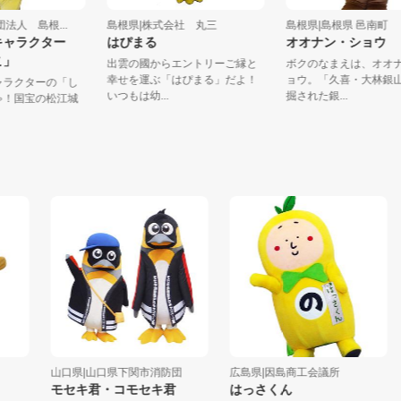
益社団法人 島根...
島根県|株式会社 丸三
島根県|島根県 邑南
光キャラクター
はぴまる
オオナン・ショ
っこ」
出雲の國からエントリーご縁と
ボクのなまえは、
幸せを運ぶ「はぴまる」だよ！
ョウ。「久喜・大
光キャラクターの「し
いつもは幼...
掘された銀...
」にゃ！国宝の松江城
..
山口県|山口県下関市消防団
広島県|因島商工会議所
岡山
モセキ君・コモセキ君
はっさくん
Mu