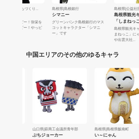
島根県|杵束地区まちづくり...
島根県|島根銀行
島根県|公
やっピー
シマニー
島根県観
「しまね
皆、やっピーだっピー！弥栄を
グリーンバンク島根銀行のマス
ハッピーにするっピー！やっピ
コットキャラクター「シマニ
島根県観
ーは、島根...
ー」です
まねっこ
や出雲大社.
中国エリアのその他のゆるキャラ
山口県|萩商工会議所青年部
島根県|島根県飯南町
ぶちジョーカー
い～にゃん