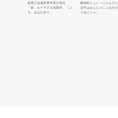
には、かつ
萩商工会議所青年部が地元
飯南町にょい～にゃんだにゃ
で銀山城の
「萩」をＰＲする為製作。「ぶ
去年はみんにゃにょおかげで
ち」は山口弁で...
５位ににゃ...