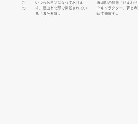
猫町（ねこ
いつもお世話になっておりま
海田町の町花「ひまわり」の
忠義の猫の
す。福山市北部で開催されてい
Ｒキャラクター。夢と希望を
る「ほたる祭...
めて発展す...