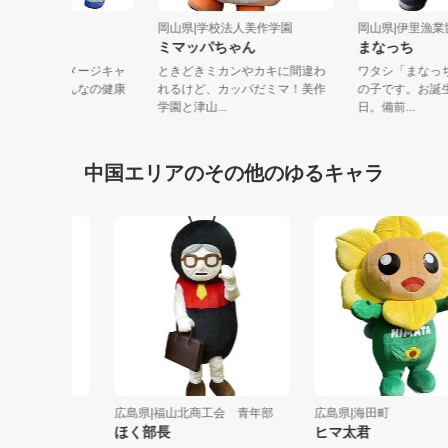
山県|高梁市
岡山県|学校法人美作学園
岡山県|伊
つ姫＆やまジイ
ミマッパちゃん
まなっち
梁市健康づくりイメージキャ
ときどきミカンやカキに間違わ
ワタシ「ま
クター。いつもみんなの健康
れるけど、カッパだミマ！美作
の子です。
考えてい...
学園と津山...
日。備前...
中国エリアのその他のゆるキャラ
広島県|福山北商工会 青年部
広島県|海田町
ほく部長
ヒマ太君