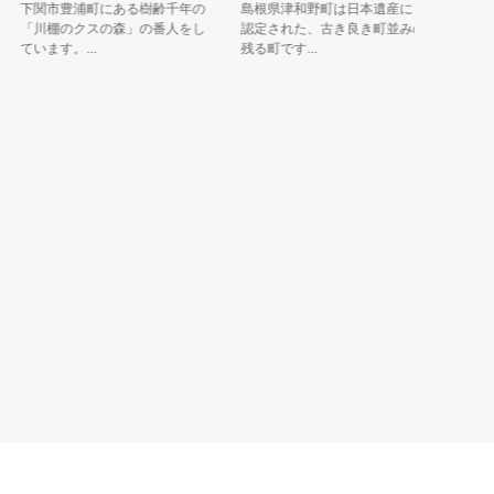
下関市豊浦町にある樹齢千年の
島根県津和野町は日本遺産にも
「まるキ
「川棚のクスの森」の番人をし
認定された、古き良き町並みの
のに目が
ています。...
残る町です...
事の言う事.