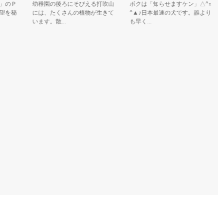
Ｐ
幼稚園の後ろにそびえる打吹山
ボクは「知らせますケン」△^ｪ
秘
には、たくさんの植物が生きて
^▲♪日本最速の犬です。誰より
います。散...
も早く...