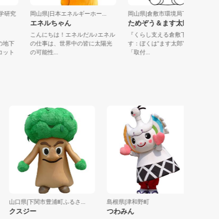
明動態学研究
岡山県|日本エネルギーホー...
岡山県|倉敷市環境局下水道部
エネルちゃん
ためぞう＆ます太郎
こんにちは！エネルだル♪エネル
『くらし支える倉敷下水』 ま
パスの地下
の仕事は、世界中の皆に太陽光
す：ぼくは“ます太郎”！下水
マスコット
の可能性...
「取付...
山口県|下関市豊浦町ふるさ...
島根県|津和野町
山口県|（
クスジー
つわみん
まるキ