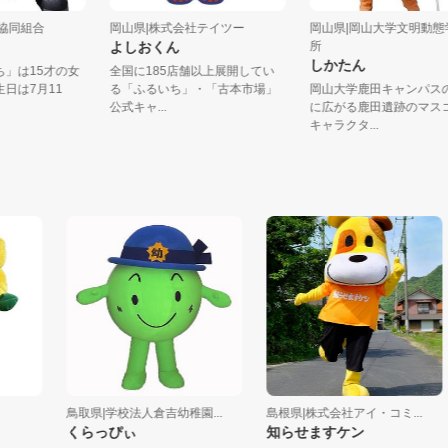
里漁業協同組合
岡山県|株式会社テイツー
岡山県|岡山大学文
よしおくん
所
しかたん
なっち」は15才の女
全国に185店舗以上展開してい
お誕生日は7月11
る「ふるいち」・「古本市場」
岡山大学鹿田キャン
公式キャ...
に広がる鹿田遺跡の
キャラクタ...
鳥取県|学校法人倉吉幼稚園...
島根県|株式会社アイ・コミ...
くらっぴぃ
知らせますケン