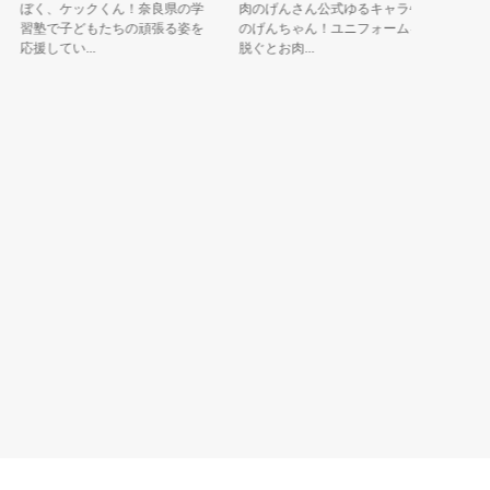
おせん
ぼく、ケックくん！奈良県の学
肉のげんさん公式ゆるキャラ牛
習塾で子どもたちの頑張る姿を
のげんちゃん！ユニフォームを
しっかり
応援してい...
脱ぐとお肉...
ちょっと
ち…。二人