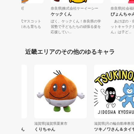
奈良県|奈良県三宅町
奈良県|株式会社ケーイーシー
奈良県|社
みやぼう
ケックくん
ぴょん
☆奈良県三宅町公式マスコット
ぼく、ケックくん！奈良県の学
あけぼの
キャラクター☆生まれも育ちも
習塾で子どもたちの頑張る姿を
ットキャ
三宅町の男...
応援してい...
ん』は子ど.
近畿エリアのその他のゆるキャラ
里小学校
滋賀県|滋賀県栗東市
滋賀県|月の輪自動車教習所
りこちゃん
くりちゃん
ツキノワさん＆タイヤさ