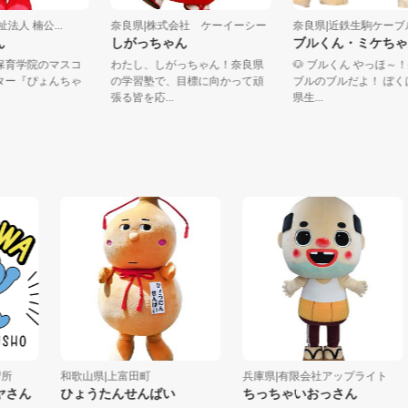
会福祉法人 楠公...
奈良県|株式会社 ケーイーシー
奈良県|近鉄生駒ケ
ちゃん
しがっちゃん
ブルくん・ミケ
・保育学院のマスコ
わたし、しがっちゃん！奈良県
🐶 ブルくん やっ
ラクター『ぴょんちゃ
の学習塾で、目標に向かって頑
ブルのブルだよ！ 
..
張る皆を応...
県生...
和歌山県|上富田町
兵庫県|有限会社アップライト
ん
ひょうたんせんぱい
ちっちゃいおっさん