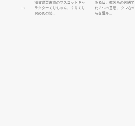
立７０周
滋賀県栗東市のマスコットキャ
ある日、教習所の片隅で目覚
スルしてい
ラクターくりちゃん。くりくり
た２つの意思。 クマなのに
おめめの笑...
ら交通ル...