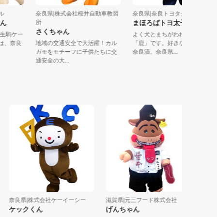
ーブル
奈良県|株式会社桜井自動車教習
奈良県|奈良トヨタグループ
ちゃん
所
まほろばトヨ太子
さくちゃん
ほ～！生駒ケー
よく犬とまちがわれますが
ぼくは、奈良
地域の交通安全で大活躍！カル
「鹿」です。好きな食べも
ガモをモチーフに子供たちに交
奈良漬。奈良県...
通安全の大...
奈良県|株式会社ケーイーシー
滋賀県|元三フード株式会社
京都府|
ケックくん
げんちゃん
街