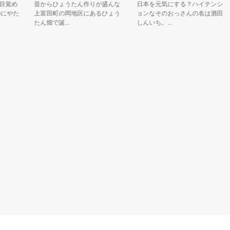
め
昔からひょうたん作りが盛んな
日本を元気にする？ハイテンシ
やた
上富田町の岡地区にあるひょう
ョンなそのおっさんの名は酒田
たん畑で誕...
しんいち。...