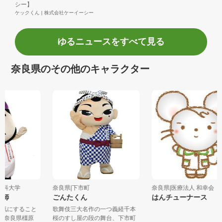
シー】
ケックくん | 株式会社ケーイーシー
ゆるニュースをすべて見る
奈良県のその他のキャラクター
立医科大学
奈良県|下市町
奈良県|医療法人 和幸会 .
た医師
ごんたくん
はんチューナース
を元気にすること
歌舞伎三大名作の一つ義経千本
なに奈良県橿原
桜のすし屋の段の舞台、下市町