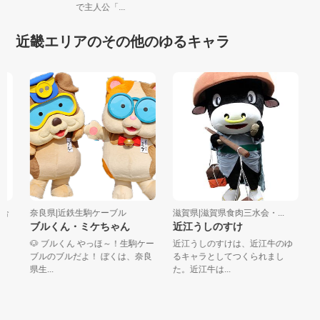
で主人公「...
近畿エリアのその他のゆるキャラ
合
奈良県|近鉄生駒ケーブル
滋賀県|滋賀県食肉三水会・...
兵
ブルくん・ミケちゃん
近江うしのすけ
加
🐶 ブルくん やっほ～！生駒ケー
近江うしのすけは、近江牛のゆ
加
ブルのブルだよ！ ぼくは、奈良
るキャラとしてつくられまし
形
県生...
た。近江牛は...
元気