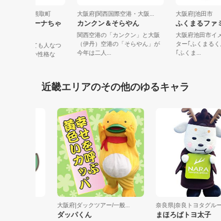
阪府|大阪府泉南郡熊取町
大阪府|関西国際空港・大阪...
大阪府|池田
ャンプ君、メジーナちゃ
カンクン＆そらやん
ふくまる
関西空港の「カンクン」と大阪
大阪府池田
（伊丹）空港の「そらやん」が
ター｢ふくま
ャンプ君は、とっても人なつ
今年は二人...
｢ふくま...
こく、陽気で明るい性格な
メジーナ...
近畿エリアのその他のゆるキャラ
ール
大阪府|ダックツアー/一般...
奈良県|奈良トヨタグループ
ダッパくん
まほろばトヨ太子