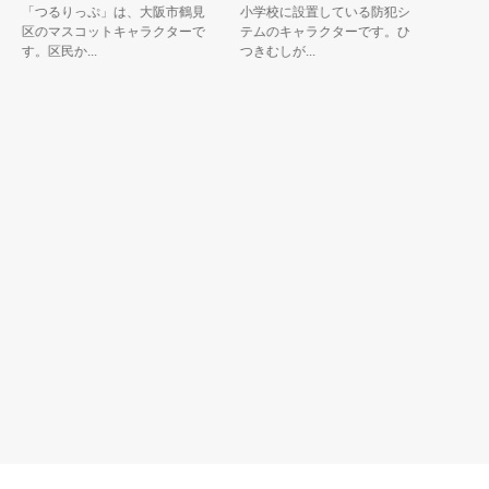
「つるりっぷ」は、大阪市鶴見
小学校に設置している防犯シス
「はにた
区のマスコットキャラクターで
テムのキャラクターです。ひっ
城塚古墳
す。区民か...
つきむしが...
生日は高槻