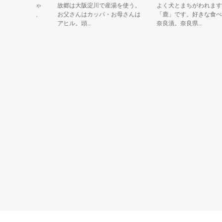
ど、ねこじゃ
故郷は大阪淀川で産湯を使う。
よく犬とまちがわれますが
？緑色だし、
お父さんはカッパ・お母さんは
「鹿」です。好きな食べも
アヒル。頭...
奈良漬。奈良県...