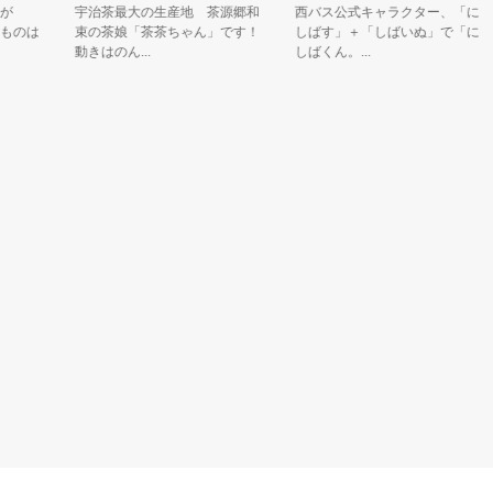
宇治茶最大の生産地 茶源郷和
西バス公式キャラクター、「に
のは
束の茶娘「茶茶ちゃん」です！
しばす」＋「しばいぬ」で「に
動きはのん...
しばくん。...