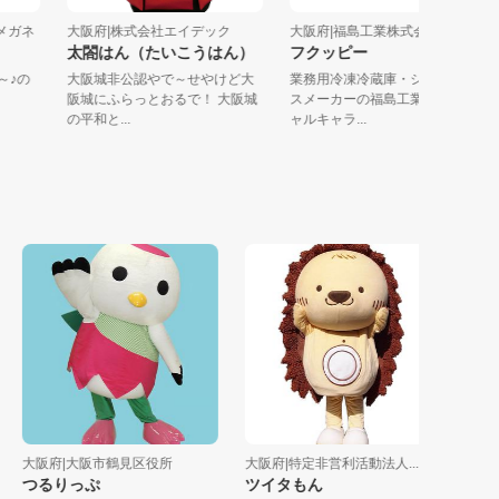
ョンメガネ
大阪府|株式会社エイデック
大阪府|福島工業株式会社
太閤はん（たいこうはん）
フクッピー
ation～♪の
大阪城非公認やで～せやけど大
業務用冷凍冷蔵庫・ショーケ
阪城にふらっとおるで！ 大阪城
スメーカーの福島工業オフィ
の平和と...
ャルキャラ...
大阪府|大阪市鶴見区役所
大阪府|特定非営利活動法人...
大阪府|
つるりっぷ
ツイタもん
はにた