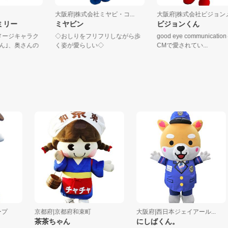
市
大阪府|株式会社ミヤビ・コ...
大阪府|株式会社ビジ
ファミリー
ミヤビン
ビジョンくん
市イメージキャラク
◇おしりをフリフリしながら歩
good eye communic
るくん｣、奥さんの
く姿が愛らしい◇
CMで愛されてい...
京都府|京都府和束町
大阪府|西日本ジェイアール...
茶茶ちゃん
にしばくん。