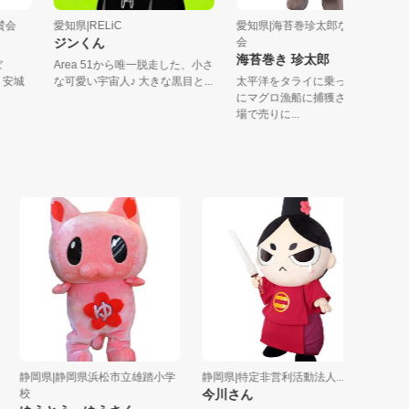
り協賛会
愛知県|RELiC
愛知県|海苔巻珍太郎なると巻
ジンくん
会
海苔巻き 珍太郎
きーぼ
Area 51から唯一脱走した、小さ
本一。安城
な可愛い宇宙人♪ 大きな黒目と...
太平洋をタライに乗って漂流
にマグロ漁船に捕獲され北部
場で売りに...
静岡県|静岡県浜松市立雄踏小学
静岡県|特定非営利活動法人...
新潟県|
校
今川さん
ミョー