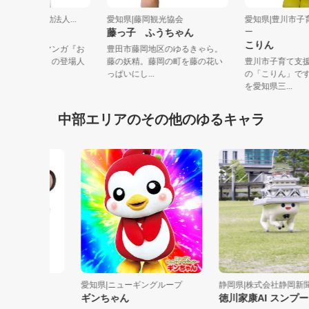
県|特定非営利活動法人...
愛知県|藤岡観光協会
愛知県|豊川
ーチュ
藤っ子 ふうちゃん
ー
こりん
画家・鳥山明氏のマンガ『お
豊田市藤岡地区のゆるきゃら。
しい島のウーさま』の登場人
藤の妖精。藤岡の町を藤の花い
豊川市子育
自然豊...
っぱいにし...
の「こりん
を愛知県三...
中部エリアのその他のゆるキャラ
新潟支社
愛知県|ニューギングループ
静岡県|株式会社静岡新聞社..
コミ
ギンちゃん
徳川家康AI スンプー