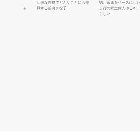
駅間を走る
活発な性格でどんなことにも挑
徳川家康をベースにした、
語」号のキャ
戦する前向きな子
歩行の郷土偉人ゆるAI。 家
らしい...