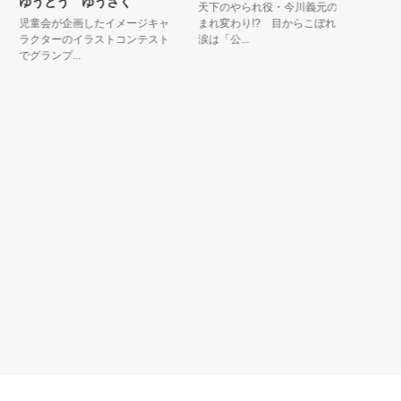
ゆうとう ゆうさく
天下のやられ役・今川義元の生
児童会が企画したイメージキャ
まれ変わり!? 目からこぼれる
ラクターのイラストコンテスト
涙は「公...
でグランプ...