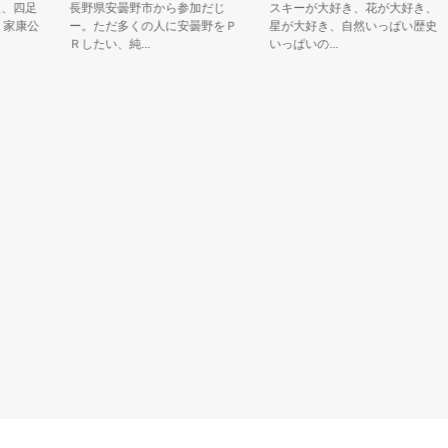
四足
長野県安曇野市から参加だじ
スキーが大好き、花が大好き、
康公
ー。ただ多くの人に安曇野をＰ
星が大好き、自然いっぱい歴史
Ｒしたい、純...
いっぱいの...