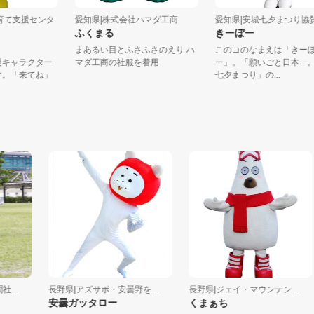
市子育て支援センタ
愛知県|株式会社ハマダ工商
愛知県|安城七夕まつ
ふくまる
きーぼー
まあるい目とふさふさのえり ハ
このコのなまえは「
て支援キャラクター
マダ工商の社服を着用
ー」。「願いごと日
」です。「来てね」
七夕まつり」の...
.
長野県|アズサポ・安曇野を...
長野県|ジェイ・マウンテン...
安曇ガッタロー
くまぁち