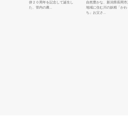
いろんな
併２０周年を記念して誕生し
自然豊かな、新潟県長岡市川口
た、管内の農...
地域に住む川の妖精「かわぐっ
ち」お父さ...