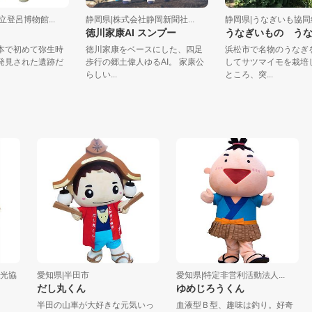
岡市立登呂博物館...
静岡県|株式会社静岡新聞社...
静岡県|うなぎいも
ー
徳川家康AI スンプー
うなぎいもの 
は日本で初めて弥生時
徳川家康をベースにした、四足
浜松市で名物のう
跡が発見された遺跡だ
歩行の郷土偉人ゆるAI。 家康公
してサツマイモを
..
らしい...
ところ、突...
協
愛知県|半田市
愛知県|特定非営利活動法人...
新
だし丸くん
ゆめじろうくん
か
半田の山車が大好きな元気いっ
血液型Ｂ型、趣味は釣り。好奇
『