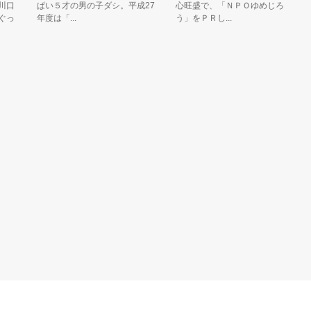
ぱい５才の男の子ダシ。平成27
心旺盛で、「ＮＰＯゆめじろ
「
年度は「...
う」をＰＲし...
３Ｋ