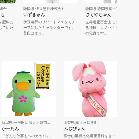
協同組合
静岡県|伊豆急行株式会社
静岡県|静岡県富士宮市
うなも
いずきゅん
さくやちゃん
なぎを肥料に
伊豆急行のリゾート２１をモチ
世界遺産富士山にまつられ
栽培していた
ーフにしたキャラクターです。
る神様「コノハナサクヤヒ
普段はオリ...
の化身です...
潟県|一般財団法人上越市...
山梨県|富士河口湖町
石川県|県
ーたん
ふじぴょん
能登高校
ー のと
どんな仕事もへのカッパ』。
富士山世界文化遺産登録をきっ