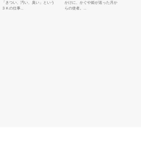
きつい、汚い、臭い」という
かけに、かぐや姫が送った月か
のとこうこ
の仕事...
らの使者。...
しをつくっ
こうこうの..