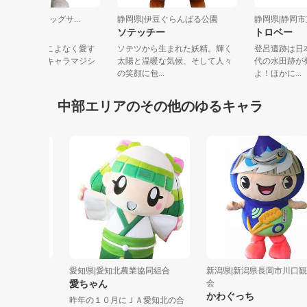
静岡県|NPO法人ビッグサ...
静岡県|伊豆ぐらんぱる公園
静岡県|静
コギらった
ソテッチー
トロベ
お酒とマジックをこよなく愛す
ソテツから生まれた妖精。輝く
登呂遺跡
る、世界初のゆるキャラマジシ
太陽と温暖な気候、そして人々
代の水田
ャン【コギ...
の笑顔に包...
よ！ほかに.
中部エリアのその他のゆるキャラ
愛知県|愛知北農業協同組合
新潟県|新潟県長岡市川口観光
愛ちゃん
会
かわぐっち
。山県市
昨年の１０月にＪＡ愛知北の合