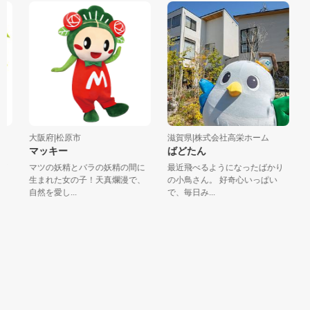
大阪府|松原市
滋賀県|株式会社高栄ホーム
大
マッキー
ばどたん
え
マツの妖精とバラの妖精の間に
最近飛べるようになったばかり
商
生まれた女の子！天真爛漫で、
の小鳥さん。 好奇心いっぱい
世
自然を愛し...
で、毎日み...
た