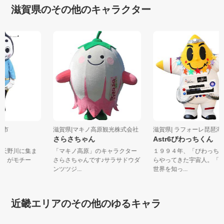
滋賀県のその他のキャラクター
米原市
滋賀県|マキノ高原観光株式会社
滋賀県| ラフォーレ琵琶湖.
さらさちゃん
Astr6びわっちくん
れる天野川に集ま
「マキノ高原」のキャラクター
１９９４年、「びわっ
タル」がモチー
さらさちゃんです♪サラサドウダ
らやってきた宇宙人。
ンツツジ...
世界を知っ...
近畿エリアのその他のゆるキャラ