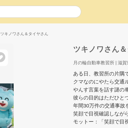
ツキノワさん＆タイヤさん
ツキノワさん＆
月の輪自動車教習所
| 滋
ある日、教習所の片隅
クマなのにやたら交通
やんす言葉を話す謎の
彼らの目的はただひとつ
年間30万件の交通事故
笑顔で目視確認しなが
モットー：「笑顔で目