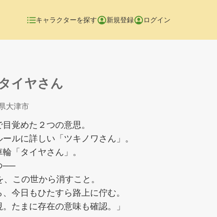
キャラクターを探す
新規登録
ログイン
タイヤさん
賀県大津市
で目覚めた２つの意思。
ルールに詳しい「ツキノワさん」。
車輪「タイヤさん」。
──
を、この世から消すこと。
ら、今日もひたすら路上に佇む。
視。たまに存在の意味も確認。」