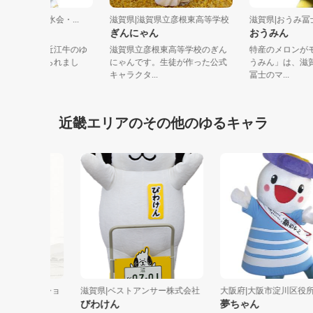
賀県|滋賀県食肉三水会・...
滋賀県|滋賀県立彦根東高等学校
滋賀県|お
江うしのすけ
ぎんにゃん
おうみん
江うしのすけは、近江牛のゆ
滋賀県立彦根東高等学校のぎん
特産のメロ
キャラとしてつくられまし
にゃんです。生徒が作った公式
うみん」は
近江牛は...
キャラクタ...
冨士のマ...
近畿エリアのその他のゆるキャラ
ーポレーショ
滋賀県|ベストアンサー株式会社
大阪府|大阪市淀川区役所
びわけん
夢ちゃん