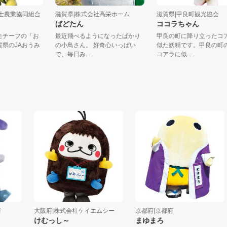
うみ冨士農業協同組合
滋賀県|株式会社高栄ホーム
滋賀県|甲良町観光協
ばどたん
ココラちゃん
ンがモチーフの「お
最近飛べるようになったばかり
甲良の町に降り立っ
、滋賀県のJAおうみ
の小鳥さん。 好奇心いっぱい
似た妖精です。甲良
で、毎日み...
コアラに似...
大阪府|株式会社ケイエムシー
京都府|京都府
けむっし～
まゆまろ