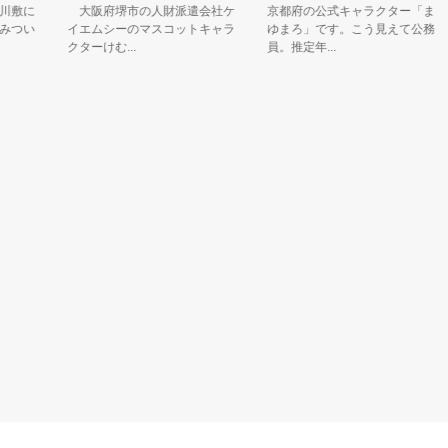
に
大阪府堺市の人財派遣会社ケ
京都府の公式キャラクター「ま
い
イエムシーのマスコットキャラ
ゆまろ」です。こう見えて公務
クターけむ...
員。推定年...