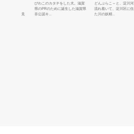
じろう
びわこのカタチをした犬。滋賀
どんぶらこ～と、淀川河川敷
しっかり
県のPRのために誕生した滋賀県
流れ着いて、淀川区に住みつ
と環境を見
非公認キ...
た川の妖精...