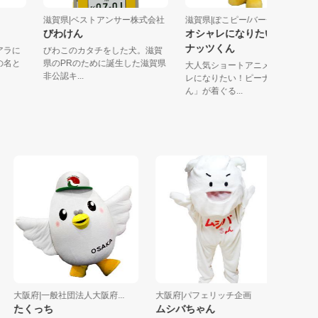
会
滋賀県|ベストアンサー株式会社
滋賀県|ぽこピー/バーチャ...
びわけん
オシャレになりたい！ピ
ナッツくん
たコアラに
びわこのカタチをした犬。滋賀
の町の名と
県のPRのために誕生した滋賀県
大人気ショートアニメ「オシ
非公認キ...
レになりたい！ピーナッツく
ん」が着ぐる...
大阪府|一般社団法人大阪府...
大阪府|パフェリッチ企画
兵庫県|
たくっち
ムシバちゃん
キッピ