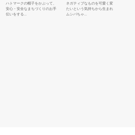
ハトマークの帽子をかぶって、
ネガティブなものを可愛く変え
安心・安全なまちづくりのお手
たいという気持ちから生まれた
伝いをする...
ムシバちゃ...