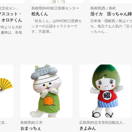
芸術文化セン...
島根県|NHO松江医療センター
島根県|西ノ島町
ワ・マスコット・
松丸くん
活イカ 活っちゃ
ター オロチくん
「松丸くん」はNHO松江医療セ
日本海・隠岐西ノ島
ンターの公認キャラクターで
ち。地元でも人気の『
ことが何よりも大好
す。宍道湖...
っちゃん...
くん。趣味は、各地
.
島根県|松江市
広島県|特定非営利活動法人...
おまっちぇ
きよみん