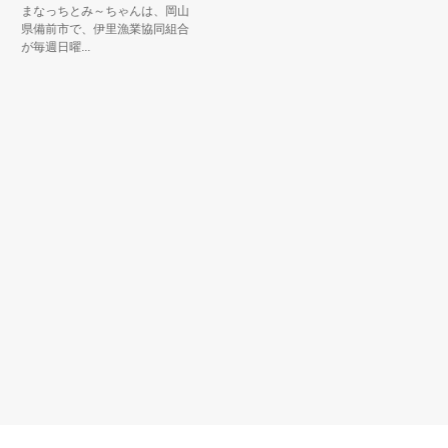
まなっちとみ～ちゃんは、岡山
広島県三
県備前市で、伊里漁業協同組合
生まれた
が毎週日曜...
っ白でふわ