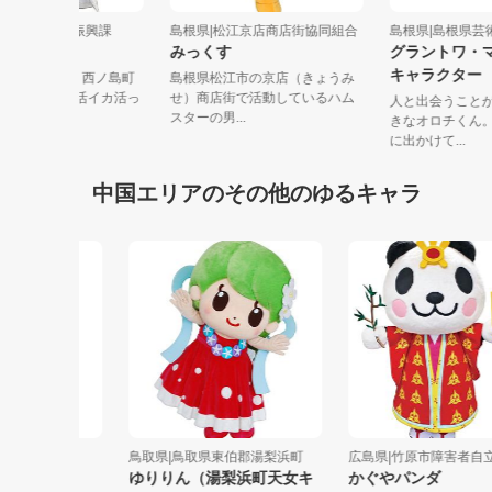
根県|西ノ島町地域振興課
島根県|松江京店商店街協同組合
島根県|島根県
イカ活っちゃん
みっくす
グラント
キャラク
本海に浮かぶ隠岐・西ノ島町
島根県松江市の京店（きょうみ
PRキャラクター「活イカ活っ
せ）商店街で活動しているハム
人と出会う
ん（...
スターの男...
きなオロチ
に出かけて...
中国エリアのその他のゆるキャラ
服
鳥取県|鳥取県東伯郡湯梨浜町
広島県|竹原市障害者自立支..
ゆりりん（湯梨浜町天女キ
かぐやパンダ