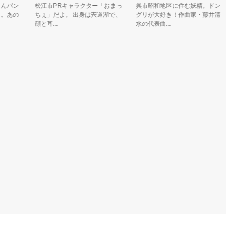
パン
松江市PRキャラクター「おまっ
呉市昭和地区に住む妖精。ドン
あの
ちぇ」だよ。 出身は宍道湖で、
グリが大好き！作曲家・藤井清
顔と耳...
水の代表曲...