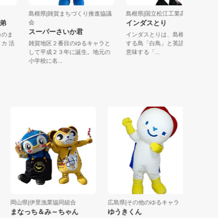
島根県|雑賀まちづくり推進協議
島根県|国立松江工業高等専...
ん姉弟
会
インダスとり
スーパーさいか君
はイカのま
インダスとりは、島根県を代
活イカ 活
雑賀地区２番目のゆるキャラと
する鳥「白鳥」と英語で工学
して平成２３年に誕生。地元の
意味する「...
小学校に名...
岡山県|伊里漁業協同組合
広島県|その他のゆるキャラ
広島県|
まなっち＆み～ちゃん
ゆうきくん
きりこ