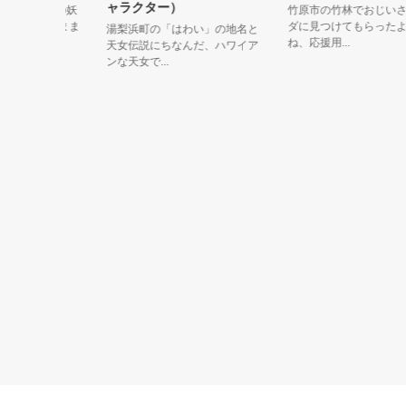
ャラクター）
たトンボの妖
竹原市の竹林でおじいさん
だついたまま
ダに見つけてもらったよ。
湯梨浜町の「はわい」の地名と
ね、応援用...
天女伝説にちなんだ、ハワイア
ンな天女で...