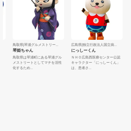
鳥取県|琴浦グルメストリー...
広島県|独立行政法人国立病...
鳥
琴姫ちゃん
にっしーくん
こ
と
鳥取県は琴浦町にある琴浦グル
ＮＨＯ広島西医療センター公認
境
！
メストリートとしてマチを活性
キャラクター「にっしーくん」
「
化するため...
は、患者さ...
キ