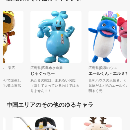
法人 東広...
広島県|広島市水道局
広島県|良和ハウス
じゃぐっちー
エールくん・エルミ
まつりで誕生し
あたまの蛇口、まあるいお腹
良和ハウスの人気者、く
が立ち並ぶ東広
（決して太っているわけではあ
兄妹だよ♪ 兄のエールく
りません！！...
明るく元...
中国エリアのその他のゆるキャラ