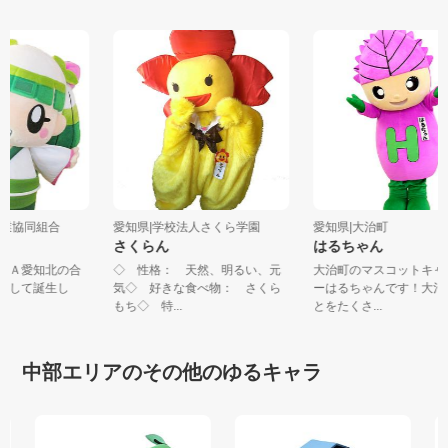
北農業協同組合
愛知県|学校法人さくら学園
愛知県|大治町
さくらん
はるちゃん
にＪＡ愛知北の合
◇ 性格： 天然、明るい、元
大治町のマスコットキ
記念して誕生し
気◇ 好きな食べ物： さくら
ーはるちゃんです！大
.
もち◇ 特...
とをたくさ...
中部エリアのその他のゆるキャラ