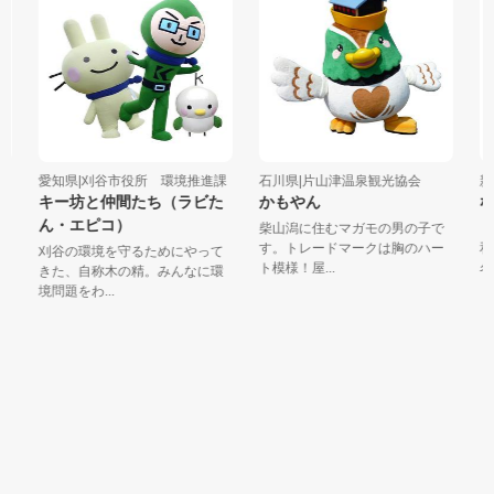
愛知県|刈谷市役所 環境推進課
石川県|片山津温泉観光協会
新潟
キー坊と仲間たち（ラビた
かもやん
な
ん・エピコ）
柴山潟に住むマガモの男の子で
良
す。トレードマークは胸のハー
和
刈谷の環境を守るためにやって
ト模様！屋...
名字
きた、自称木の精。みんなに環
境問題をわ...