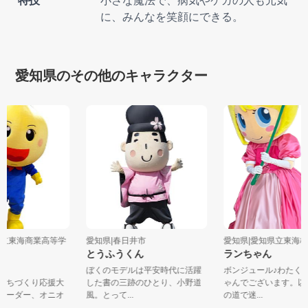
特技
小さな魔法で、病気やケガの人も元気
に、みんなを笑顔にできる。
愛知県のその他のキャラクター
知県立東海商業高等学
愛知県|春日井市
愛知県|愛知県立東
とうふうくん
ランちゃん
マン
ぼくのモデルは平安時代に活躍
ボンジュール♪わた
「まちづくり応援大
した書の三跡のひとり、小野道
ゃんでございます。
のリーダー、オニオ
風。とって...
の道で迷...
.