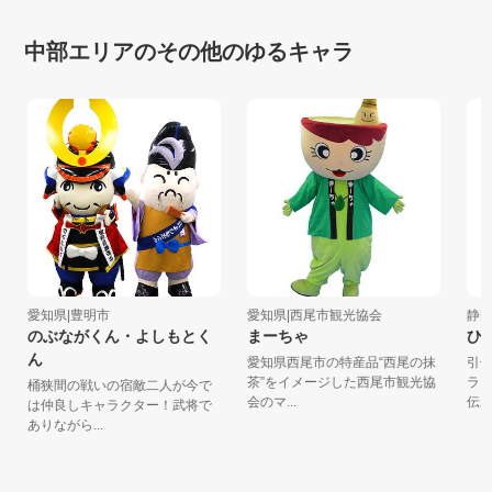
中部エリアのその他のゆるキャラ
愛知県|豊明市
愛知県|西尾市観光協会
静岡
のぶながくん・よしもとく
まーちゃ
ひら
ん
愛知県西尾市の特産品“西尾の抹
引佐
茶”をイメージした西尾市観光協
ラ 
桶狭間の戦いの宿敵二人が今で
会のマ...
伝わる
は仲良しキャラクター！武将で
ありながら...