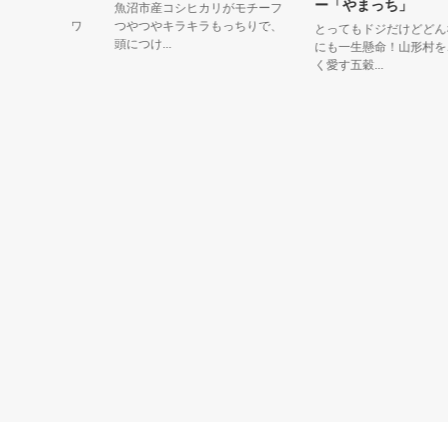
ー「やまっち」
ポイント
魚沼市産コシヒカリがモチーフ
、ツキノワ
つやつやキラキラもっちりで、
とってもドジだけどどんなこ
頭につけ...
にも一生懸命！山形村をこよ
く愛す五穀...