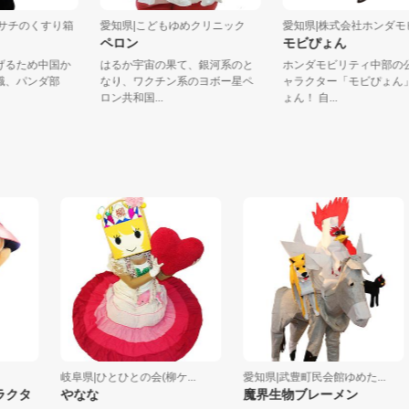
式会社サチのくすり箱
愛知県|こどもゆめクリニック
愛知県|株式会社ホンダ
長
ペロン
モビぴょん
り上げるため中国か
はるか宇宙の果て、銀河系のと
ホンダモビリティ中
管理職、パンダ部
なり、ワクチン系のヨボー星ペ
ャラクター「モビぴ
..
ロン共和国...
ょん！ 自...
岐阜県|ひとひとの会(柳ケ...
愛知県|武豊町民会館ゆめた...
タ
やなな
魔界生物ブレーメン