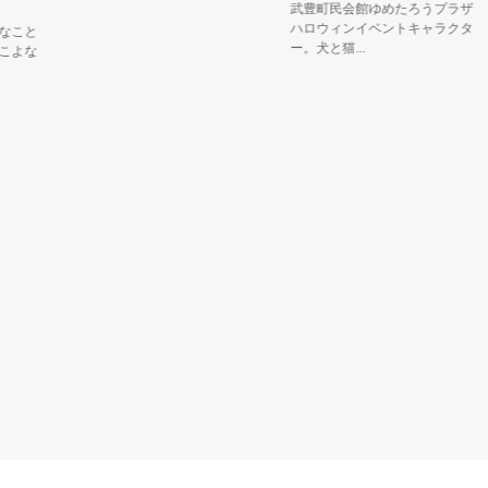
武豊町民会館ゆめたろうプラザ
ハロウィンイベントキャラクタ
と
ー。犬と猫...
な