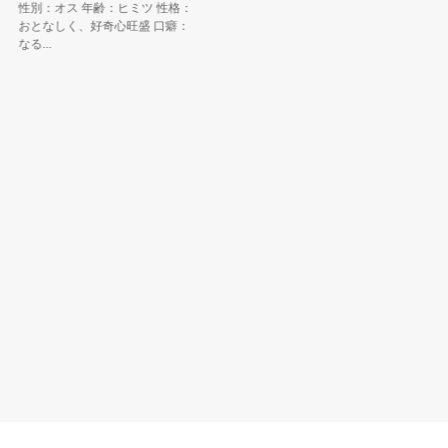
性別：オス 年齢：ヒミツ 性格：
胎内市の
おとなしく、好奇心旺盛 口癖：
ているや
なる...
ん」とは..