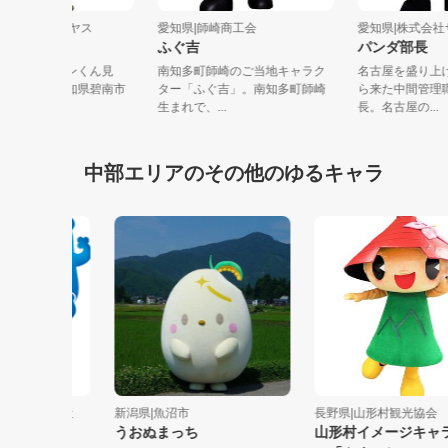
知県|株式会社スギヤス
愛知県|師崎商工会
愛知県|株
シャモンくん
ふぐ吉
パンダ部
うっ！！ビシャモンくん見
南知多町師崎のご当地キャラク
名古屋を盛
！！創業の地、愛知県碧南市
ター「ふぐ吉」。南知多町師崎
ら来た中間
町に志貴...
生まれで、...
長。名古屋の.
中部エリアのその他のゆるキャラ
業株式会社
新潟県|魚沼市
長野県|山形村観光協会
うおぬまっち
山形村イメージキャラク