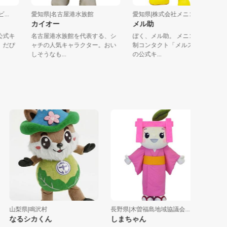
モビ...
愛知県|名古屋港水族館
愛知県|株式会社メニコン
カイオー
メル助
部の公式キ
名古屋港水族館を代表する、シ
ぼく、メル助。 メニコンの定
ょん」だぴ
ャチの人気キャラクター。おい
制コンタクト「メルスプラン
しそうなも...
の公式キ...
山梨県|鳴沢村
長野県|木曽福島地域協議会...
新潟県|
なるシカくん
しまちゃん
胎内市