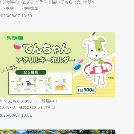
トンボ学(まなぶ)】イラスト描いてもらったよʚ🟡ɞ
トンボ 学 | トンボ学生服
2026/08/07 16:39
🎉 てんちゃんガチャ、登場中！
てんちゃん | 株式会社テレビ岸和田
2026/08/07 10:51