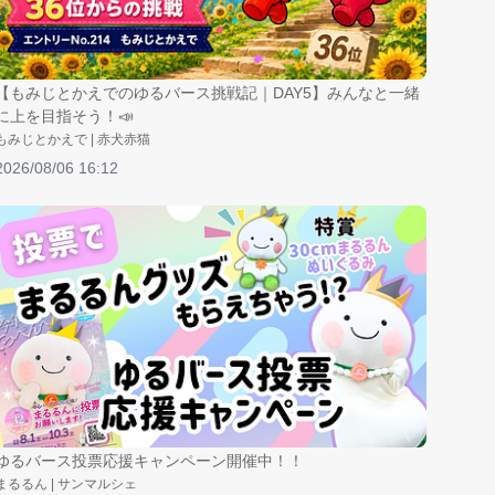
【もみじとかえでのゆるバース挑戦記｜DAY5】みんなと一緒
に上を目指そう！📣
もみじとかえで | 赤犬赤猫
2026/08/06 16:12
ゆるバース投票応援キャンペーン開催中！！
まるるん | サンマルシェ