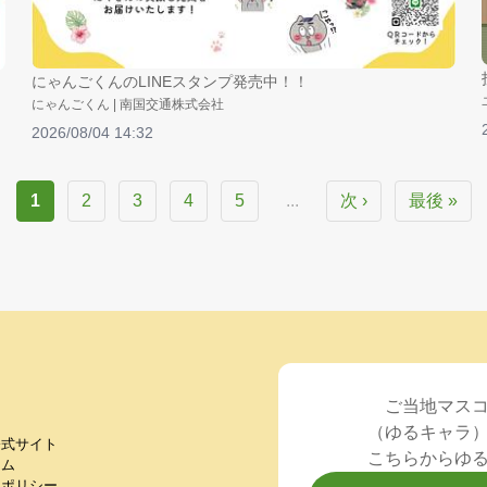
にゃんごくんのLINEスタンプ発売中！！
にゃんごくん | 南国交通株式会社
2026/08/04 14:32
1
2
3
4
5
...
次 ›
最後 »
ご当地マス
（ゆるキャラ
公式サイト
こちらからゆ
ラム
ーポリシー