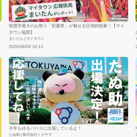
朝霞市最大のお祭り「彩夏祭」が魅せる圧倒的熱量！【マイ
タウン協賛】
まいたん | マイタウン
2026/08/06 16:13
今年もゆるバースに出場しているよ！
たぬ助 | 株式会社トクヤマ