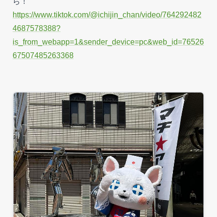
ら！
https://www.tiktok.com/@ichijin_chan/video/764292482
4687578388?
is_from_webapp=1&sender_device=pc&web_id=76526
67507485263368