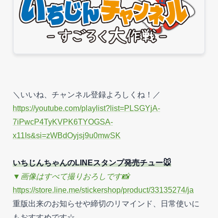
＼いいね、チャンネル登録よろしくね！／
https://youtube.com/playlist?list=PLSGYjA-
7iPwcP4TyKVPK6TYOGSA-
x11Is&si=zWBdOyjsj9u0mwSK
いちじんちゃんのLINEスタンプ発売チュー🐭
▼画像はすべて撮りおろしです📸
https://store.line.me/stickershop/product/33135274/ja
重版出来のお知らせや締切のリマインド、日常使いに
もおすすめです☆