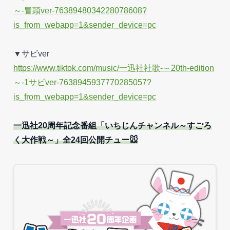
～-冒頭ver-7638948034228078608?
is_from_webapp=1&sender_device=pc
▼サビver
https://www.tiktok.com/music/一迅社社歌-～20th-edition
～-1サビver-7638945937770285057?
is_from_webapp=1&sender_device=pc
一迅社20周年記念番組「いちじんチャンネル～すごろ
く大作戦～」全24回公開チュー🐭