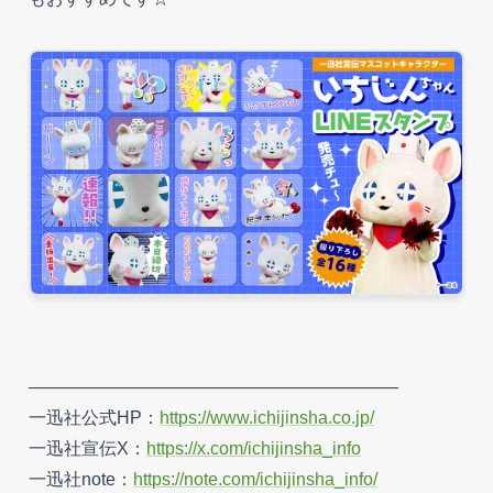
―――――――――――――――――――――
一迅社公式HP：
https://www.ichijinsha.co.jp/
一迅社宣伝X：
https://x.com/ichijinsha_info
一迅社note：
https://note.com/ichijinsha_info/