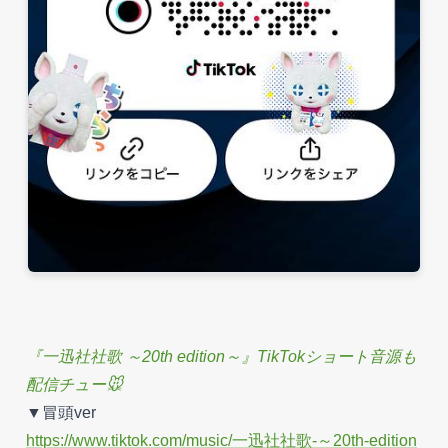
『一迅社社歌 ～20th edition～』TikTokショート音源も
配信チュー🐭
▼冒頭ver
https://www.tiktok.com/music/一迅社社歌-～20th-edition