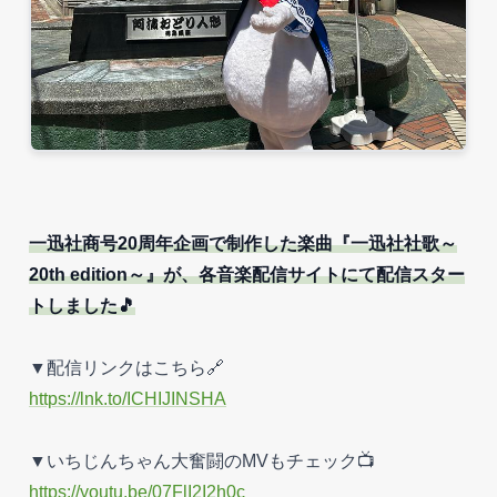
一迅社商号20周年企画で制作した楽曲『一迅社社歌～
20th edition～』が、各音楽配信サイトにて配信スター
トしました🎵
▼配信リンクはこちら🔗
https://lnk.to/ICHIJINSHA
▼いちじんちゃん大奮闘のMVもチェック📺
https://youtu.be/07FlI2I2h0c