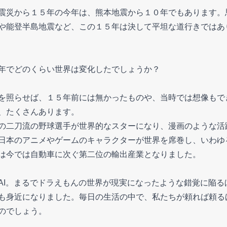
震災から１５年の今年は、熊本地震から１０年でもあります。
や能登半島地震など、この１５年は決して平坦な道行きではあ
年でどのくらい世界は変化したでしょうか？
を照らせば、１５年前には無かったものや、当時では想像もで
、たくさんあります。
の二刀流の野球選手が世界的なスターになり、漫画のような活
日本のアニメやゲームのキャラクターが世界を席巻し、いわゆ
は今では自動車に次ぐ第二位の輸出産業となりました。
AI。まるでドラえもんの世界が現実になったような錯覚に陥る
も身近になりました。毎日の生活の中で、私たちが頼れば頼るほ
のでしょう。