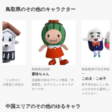
鳥取県のその他のキャラクター
吉市
鳥取県|北栄町
鳥取県|米子市立学
くん
夏味ちゃん
ー
こめ太・こめ子
板犬「くらすけく
北栄町が誇るブランド西瓜「大
憧れの里見八犬伝の
栄西瓜」のマスコットキャラク
米子市のおいしい水
..
ターです。...
ぷりの土から誕生し
ャラクター...
中国エリアのその他のゆるキャラ