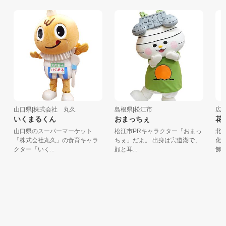
山口県|株式会社 丸久
島根県|松江市
広島県
いくまるくん
おまっちぇ
花田
山口県のスーパーマーケット
松江市PRキャラクター「おまっ
北広
「株式会社丸久」の食育キャラ
ちぇ」だよ。 出身は宍道湖で、
化遺
クター「いく...
顔と耳...
飾り牛