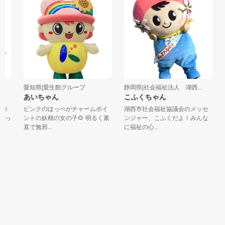
愛知県|愛生館グループ
静岡県|社会福祉法人 湖西...
あいちゃん
こふくちゃん
つ
ピンクのほっぺがチャームポイ
湖西市社会福祉協議会のメッセ
いっ
ントの妖精の女の子🌻 明るく素
ンジャー、こふくだよ！みんな
直で無邪...
に福祉の心...
少