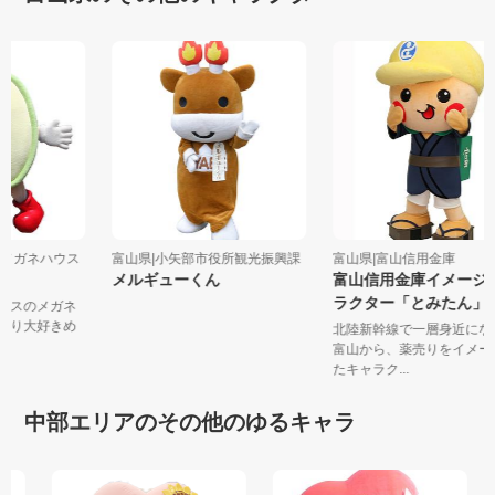
社 メガネハウス
富山県|小矢部市役所観光振興課
富山県|富山信用金庫
メルギューくん
富山信用金庫イメー
ラクター「とみたん
ハウスのメガネ
お祭り大好きめ
北陸新幹線で一層身近に
富山から、薬売りをイメ
たキャラク...
中部エリアのその他のゆるキャラ