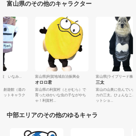
富山県のその他のキャラクター
井波 いなみ...
富山県|利賀地域自治振興会
富山県|ライブリード
オロロ君
三太
の里創遊館（道の
富山県の利賀村（とがむら）で
富山の山奥に住んでい
スコットキャラク
育ったゆかいな虫の子ながやち
カの三太。ひょんなこ
ゃ！利賀村...
ットショ...
中部エリアのその他のゆるキャラ