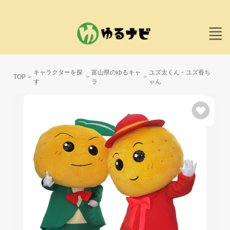
キャラクターを探
富山県のゆるキャ
ユズ太くん・ユズ香ち
TOP
す
ラ
ゃん