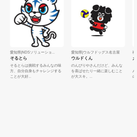
愛知県|NDSソリューショ...
愛知県|ウルフドッグス名古屋
福井
そるとら
ウルドくん
え
そるとらは挑戦するみんなの味
のんびりやさんだけど、みんな
福井
方、自分自身もチャレンジする
を喜ばせたり一緒に楽しむこと
ん」
ことが大好...
が大スキ。...
の笠を