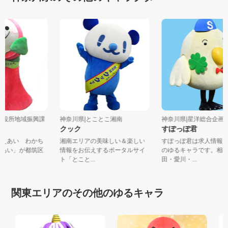
筑区役所地域振興課
神奈川県|とことこ湘南
神奈川県|星洋総合企画
い
クック
すぽっぽ君
さえあい わかち
湘南エリアの美味しい＆楽しい
すぽっぽ君は求人情報
「あい」が都筑区
情報をお伝えするポータルサイ
のゆるキャラです。相
ト「とこと...
田・愛川・...
関東エリアのその他のゆるキャラ