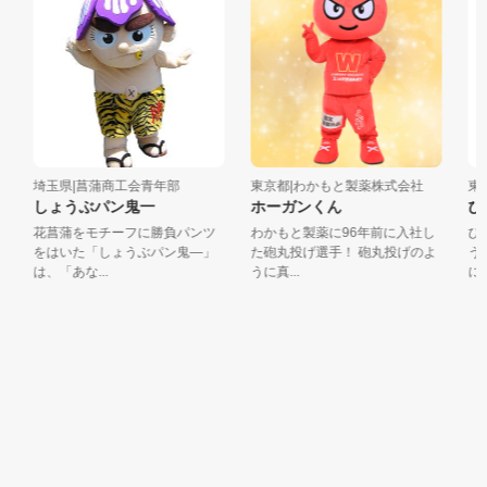
埼玉県|菖蒲商工会青年部
東京都|わかもと製薬株式会社
東京
しょうぶパン鬼一
ホーガンくん
ひ
花菖蒲をモチーフに勝負パンツ
わかもと製薬に96年前に入社し
ひの
をはいた「しょうぶパン鬼―」
た砲丸投げ選手！ 砲丸投げのよ
う輝
は、「あな...
うに真...
に恵