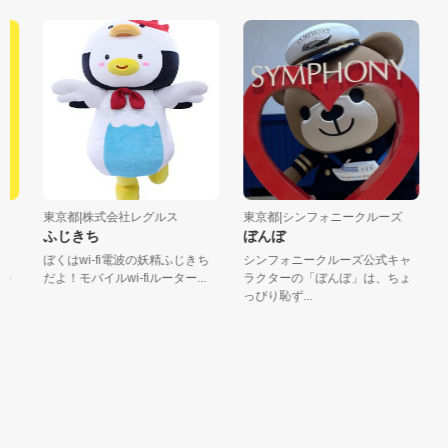
東京都|株式会社レグルス
東京都|シンフォニークルーズ
神
ふじきち
ぼんぼ
ヤ
ぼくはwi-fi電波の妖精ふじきち
シンフォニークルーズ公式キャ
川
だよ！モバイルwi-fiルーター...
ラクターの「ぼんぼ」は、ちょ
に
っぴり恥ず...
マ