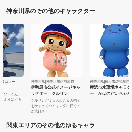
神奈川県のその他のキャラクター
会社ヨコソー
神奈川県|神奈川県伊勢原市
神奈川県|横浜市環境創
ん
伊勢原市公式イメージキャ
横浜市水環境キャラ
ラクター クルリン
ー かばのだいちゃ
「ヨコソーくん」
使えるようにする
クルリンだよ☆大山こまの帽子
をかぶってハイキングに行くの
が大好き！...
関東エリアのその他のゆるキャラ