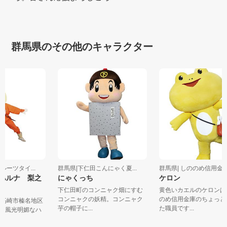
群馬県のその他のキャラクター
フルーツタイ...
群馬県|下仁田こんにゃく夏...
群馬県| しののめ信用
者ハルナ 梨之
にゃくっち
ケロン
下仁田町のコンニャク畑にすむ
黄色いカエルのケロン
コンニャクの妖精。コンニャク
のめ信用金庫のちょっ
地 高崎市榛名地区
芋の帽子に...
た職員です...
る。風光明媚なハ