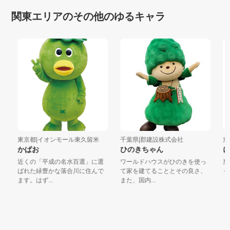
関東エリアのその他のゆるキャラ
東京都|イオンモール東久留米
千葉県|郡建設株式会社
東京
かぱお
ひのきちゃん
に
近くの「平成の名水百選」に選
ワールドハウスがひのきを使っ
巣鴨
ばれた緑豊かな落合川に住んで
て家を建てることとその良さ、
ャラ
ます。はず...
また、国内...
「と