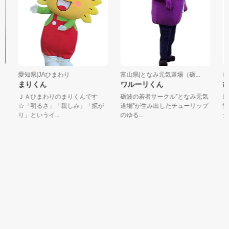
愛知県|JAひまわり
富山県|となみ元気道場（砺...
長野
まりくん
ワルーリくん
ぴ
ＪＡひまわりのまりくんです
砺波の若者サークル”となみ元気
辰
☆「明るさ」「親しみ」「拡が
道場”が生み出したチューリップ
蛍
り」というイ...
のゆる...
ダー