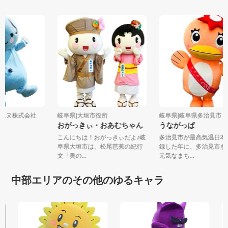
シーエヌ株式会社
岐阜県|大垣市役所
岐阜県|岐阜県多治見市
おがっきぃ・おあむちゃん
うながっぱ
こんにちは！おがっきぃだよ♪岐
多治見市が最高気温日
阜県大垣市は、松尾芭蕉の紀行
録した年に、多治見市
文「奥の...
元気なまち...
中部エリアのその他のゆるキャラ