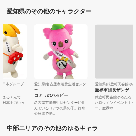
愛知県のその他のキャラクター
CO中日本グループ
愛知県|名古屋市消費生活センタ
愛知県|武豊町民会館ゆめ
ん
ー
魔界軍団長ザンゲ
コアラのハッピー
みちまるくんで
武豊町民会館ゆめたろ
Ｏ中日本を力いっ
名古屋市消費生活センターに住
ハロウィンイベントキ
.
んでいるコアラの男の子。好奇
ー。魔界帝...
心旺盛で消...
中部エリアのその他のゆるキャラ