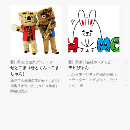
愛知県|せと狛犬プロジェク...
愛知県|株式会社ホンダモビ...
新
せとこま（せとくん・こま
モビぴょん
ホ
ちゃん）
ホンダモビリティ中部の公式キ
雪
ャラクター「モビぴょん」だぴ
ミ
瀬戸市の地場産業のせとものの
ょん！ 自...
の方
神陶祖が作った（８００年前）
陶製狛犬が...