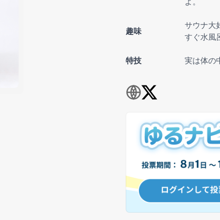
よ。
サウナ大
趣味
すぐ水風
特技
実は体の