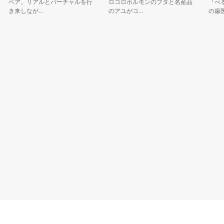
ア。リアルとバーチャルを行
ロコロホルモンのブタと名産品
『べるーに
来しなが...
のアユがコ...
の歯医者さん