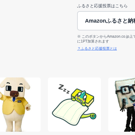
ふるさと応援投票はこちら
Amazonふるさと
※ このボタンからAmazon.co.
に1PT加算されます
？ふるさと応援投票とは