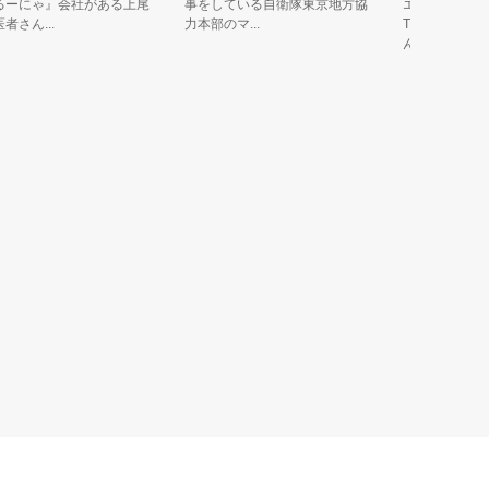
ゃ』会社がある上尾
事をしている自衛隊東京地方協
エヌエヌ生命の研修
...
力本部のマ...
Tube」に住んでる
ん...