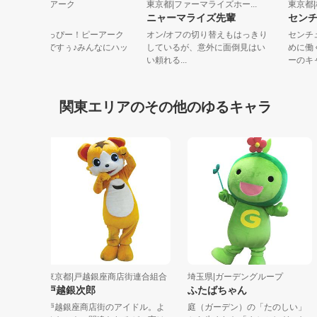
東京都|ピーアーク
東京都|ファーマライズホー...
東
ピーくん
ニャーマライズ先輩
し
こんにちわっぴー！ピーアーク
オン/オフの切り替えもはっきり
マ
のピーくんですぅ♪みんなにハッ
しているが、意外に面倒見はい
ピーを届...
い頼れる...
ー
関東エリアのその他のゆるキャラ
東京都|戸越銀座商店街連合組合
埼玉県|ガーデングループ
東
ら
戸越銀次郎
ふたばちゃん
グ
戸越銀座商店街のアイドル。よ
庭（ガーデン）の「たのしい」
ボ