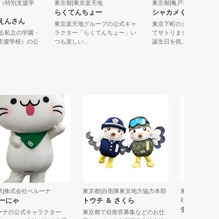
出学園（特別支援学
東京都|東京楽天地
東京都|亀戸花まつ
らくてんちょー
シャカメくん
がくえんさん
東京楽天地グループの公式キャ
東京下町のカメが
史を誇る私立の学園・
ラクター「らくてんちょー」い
てサトリました。
（特別支援学校）の公
つも楽しい...
誕生日を祝...
式会社ベルーナ
東京都|自衛隊東京地方協力本部
東京都|エヌエヌ生
ゃ
トウチ ＆ さくら
社
チューブくん
公式キャラクター
東京都で自衛官募集などのお仕