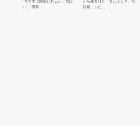
くキツネに間違われるが、実は
から生まれた「まかふしぎ」な
ベ
ワ
ネコ。職業...
妖精。ふた...
き
こ