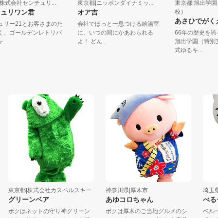
京都|株式会社センチュリ...
東京都|ニッポンダイナミッ...
東京都|旭
センチュリワン君
オア吉
校）
あさひで
センチュリー21とお客さまのた
会社でほっと一息つける給湯室
めに働く、ゴールデンレトリバ
に、いつの間にかあわられる
66年の歴
のキャ...
よ！ どん...
旭出学園
式ゆるキ...
京都|株式会社カスペルスキー
神奈川県|厚木市
埼玉県|株
リーンベア
あゆコロちゃん
べるーに
クはネットの守り神グリーン
ボクは厚木のご当地グルメのシ
ベルーナの